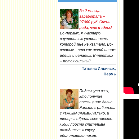
За 2 месяца я
заработала –
27000 руб. Очень
рада, что я здесь!
Во-первых, я чувствую
внутреннюю уверенность,
которой мне не хватало. Во-
вторых – это как некий пинок:
идешь и делаешь. В-третьих
– поток сильный.
Татьяна Ильиных,
Пермь
Подтянула всех,
кто получал
посвящение давно.
Раньше я работала
с каждым индивидуально, а
теперь собрала всех вместе.
Люди просто счастливы
находиться в кругу
единомышленников.