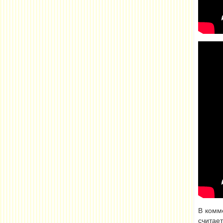
В комм
считае