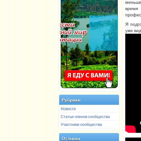
меньше
время 
профес
Я подго
уже ви
Рубрики
Новости
Статьи членов сообщества
Участники сообщества
Отзывы