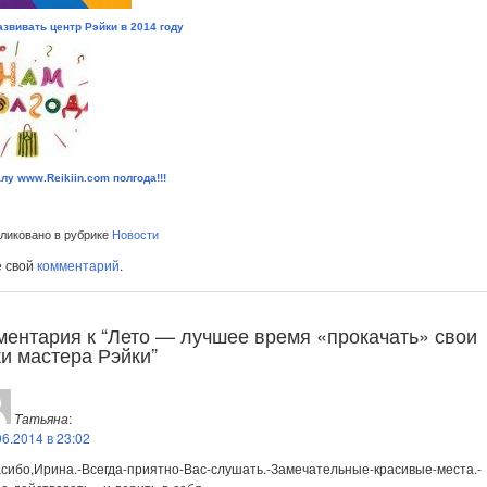
азвивать центр Рэйки в 2014 году
лу www.Reikiin.com полгода!!!
иковано в рубрике
Новости
е свой
комментарий
.
ментария к “Лето — лучшее время «прокачать» свои
и мастера Рэйки”
Татьяна
:
06.2014 в 23:02
сибо,Ирина.-Всегда-приятно-Вас-слушать.-Замечательные-красивые-места.-