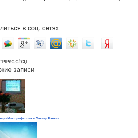
литься в соц. сетях
°РІРёС‚СЃСЏ
жие записи
ар «Моя профессия – Мастер Рэйки»