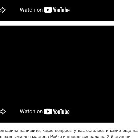
ентариях напишите, какие вопросы у вас остались и какие еще н
те важными для мастера Рэйки и профессионала на 2-й ступени.