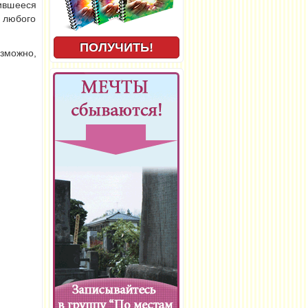
ившееся
 любого
озможно,