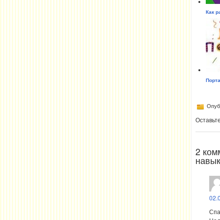
Как р
Порта
Опубл
Оставьт
2 ком
навык
02.
Спа