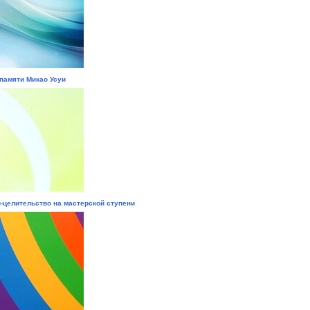
памяти Микао Усуи
-целительство на мастерской ступени