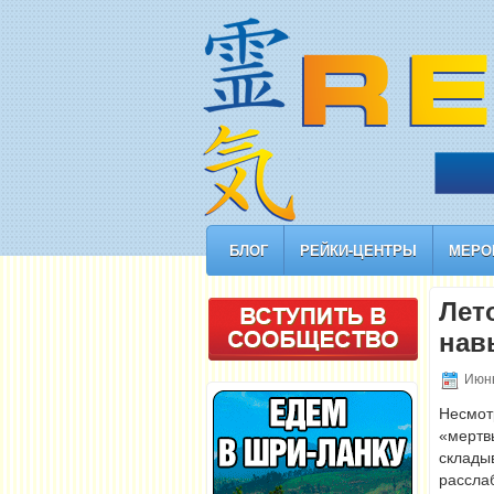
БЛОГ
РЕЙКИ-ЦЕНТРЫ
МЕРО
Лет
нав
Июнь
Несмот
«мерт
склад
рассла