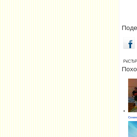
Поде
РќСЂР
Похо
Семин