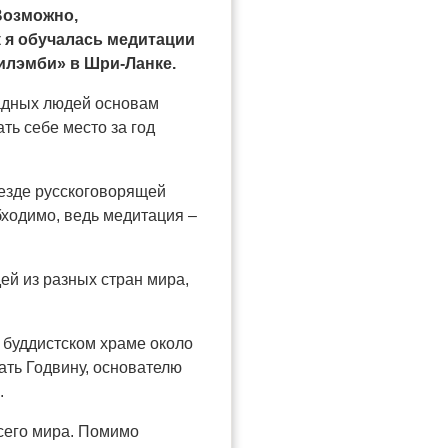
Возможно,
к я обучалась медитации
илэмби» в Шри-Ланке.
падных людей основам
ть себе место за год
иезде русскоговорящей
бходимо, ведь медитация –
ей из разных стран мира,
 буддистском храме около
ать Годвину, основателю
.
всего мира. Помимо