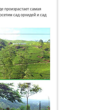
де произрастает самая
осетим сад орхидей и сад