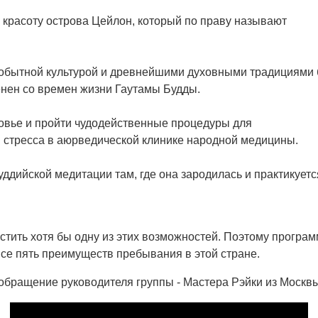
 красоту острова Цейлон, который по праву называют
обытной культурой и древнейшими духовными традициями 
менен со времен жизни Гаутамы Будды.
овье и пройти чудодейственные процедуры для
 стресса в аюрведической клинике народной медицины.
ддийской медитации там, где она зародилась и практикуетс
тить хотя бы одну из этих возможностей. Поэтому програ
все пять преимуществ пребывания в этой стране.
обращение руководителя группы - Мастера Рэйки из Москв