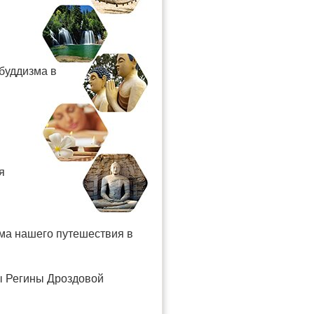
буддизма в
я
мма нашего путешествия в
ы Регины Дроздовой