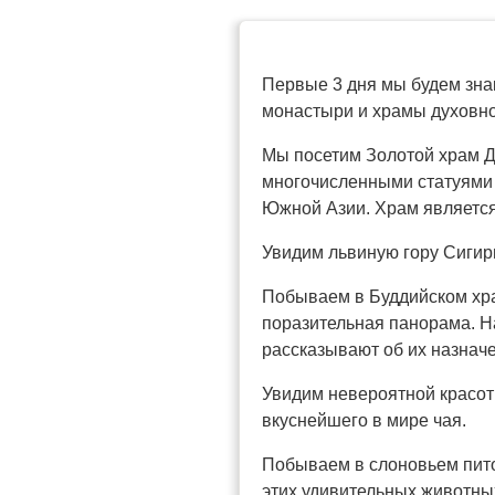
Первые 3 дня мы будем зна
монастыри и храмы духовно
Мы посетим Золотой храм Да
многочисленными статуями
Южной Азии. Храм является
Увидим львиную гору Сигир
Побываем в Буддийском хра
поразительная панорама. Н
рассказывают об их назнач
Увидим невероятной красот
вкуснейшего в мире чая.
Побываем в слоновьем пито
этих удивительных животны