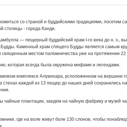
комиться со страной и буддийскими традициями, посетим с
й столицы - города Канди.
мбулла — пещерный буддийский храм I-го века до н. э., вы
 Будды. Каменный храм спящего Будды является самым к
 священным местом паломничества уже на протяжении 22 
ию, которая всегда была окружена мифами и легендами.
мовом комплексе Алувихара, рсположенном на вершине го
а стенах каждой из 13 пещер до наших дней сохранились н
ении.
ы чайные плантации, заедем на чайную фабрику и музей ча
мнике, где на воле живут боле 130 слонов, чтобы понаблю
х.