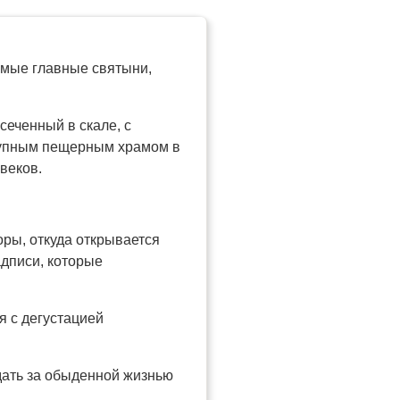
амые главные святыни,
сеченный в скале, с
рупным пещерным храмом в
веков.
ры, откуда открывается
адписи, которые
я с дегустацией
дать за обыденной жизнью