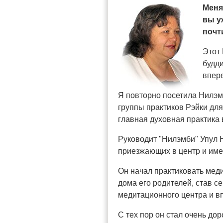
Меня
вы у
почт
Этот
будди
впер
Я повторно посетила Нилэм
группы практиков Рэйки для
главная духовная практика 
Руководит "Нилэмби" Упул 
приезжающих в центр и име
Он начал практиковать меди
дома его родителей, став с
медитационного центра и в
С тех пор он стал очень д