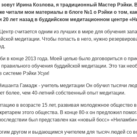
 зовут Ирина Козлова, я традиционный Мастер Рэйки. 
же читали мои материалы в блоге №1 о Рэйки о том, ка
и 20 лет назад в буддийском медитационном центре «Н
 Центр считается одним из лучших в мире для обучения за
йской медитации. Чтобы попасть в него, нужно резервирова
ед.
би в конце 2013 года. Моей целью было договориться о пр
 правильного обучения буддийской медитации. Это так нео
в системе Рэйки Усуи!
Нишанта Гамадж - учитель медитации Он обучил тысячи люд
ет более, чем 40-летний собственный опыт медитации.
тацию в возрасте 15 лет, развивая молодежное общество в
екретарем этого общества. В конце 80-х он предложил помог
последствии был представлен как «новый босс» «Ниламби»
орогим другом и выдающимся учителем для тысяч людей со 