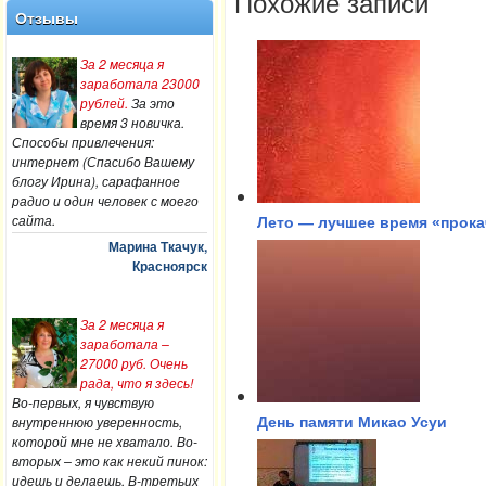
Похожие записи
Отзывы
За 2 месяца я
заработала 23000
рублей.
За это
время 3 новичка.
Способы привлечения:
интернет (Спасибо Вашему
блогу Ирина), сарафанное
радио и один человек с моего
сайта.
Лето — лучшее время «прока
Марина Ткачук,
Красноярск
За 2 месяца я
заработала –
27000 руб. Очень
рада, что я здесь!
Во-первых, я чувствую
внутреннюю уверенность,
День памяти Микао Усуи
которой мне не хватало. Во-
вторых – это как некий пинок:
идешь и делаешь. В-третьих