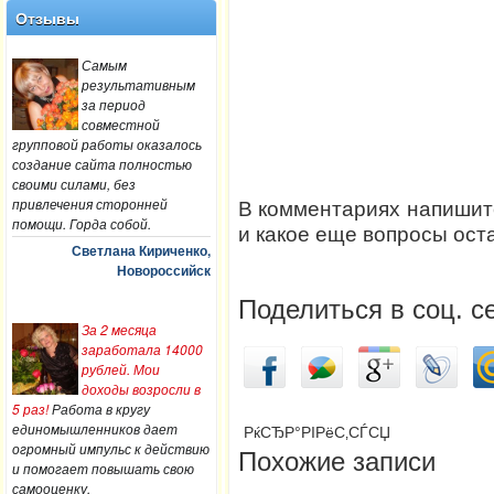
Отзывы
Самым
результативным
за период
совместной
групповой работы оказалось
создание сайта полностью
своими силами, без
привлечения сторонней
В комментариях напишите
помощи. Горда собой.
и какое еще вопросы ос
Светлана Кириченко,
Новороссийск
Поделиться в соц. с
За 2 месяца
заработала 14000
рублей. Мои
доходы возросли в
5 раз!
Работа в кругу
единомышленников дает
РќСЂР°РІРёС‚СЃСЏ
огромный импульс к действию
Похожие записи
и помогает повышать свою
самооценку.