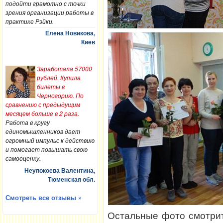
подойти грамотно с точки
зрения организации работы в
практике Рэйки.
Елена Новикова,
Киев
Заработала 57000
рублей. Купила
билеты в
Черногорию. По
сравнению с предыдущим
месяцем больше в 2 раза.
Работа в кругу
единомышленников дает
огромный импульс к действию
и помогает повышать свою
самооценку.
Неупокоева Валентина,
Тюменская обл.
Смотреть все отзывы »
Остальные фото смотр