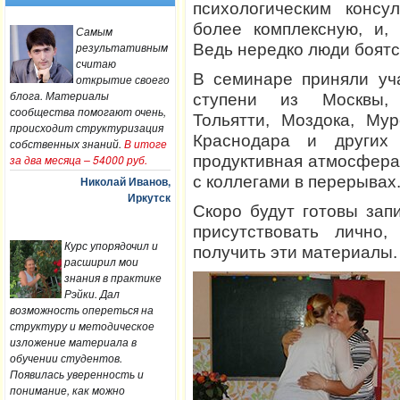
психологическим консу
более комплексную, и, 
Самым
результативным
Ведь нередко люди боятся
считаю
В семинаре приняли уч
открытие своего
блога. Материалы
ступени из Москвы, Ж
сообщества помогают очень,
Тольятти, Моздока, Мур
происходит структуризация
Краснодара и других
собственных знаний.
В итоге
за два месяца – 54000 руб.
продуктивная атмосфера
с коллегами в перерывах
Николай Иванов,
Иркутск
Скоро будут готовы зап
присутствовать лично,
Курс упорядочил и
получить эти материалы.
расширил мои
знания в практике
Рэйки. Дал
возможность опереться на
структуру и методическое
изложение материала в
обучении студентов.
Появилась уверенность и
понимание, как можно