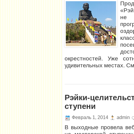
Прод
«Рэй
не 
пр
оздо
кла
пос
дост
окрестностей. Уже со
удивительных местах. См
Рэйки-целительст
ступени
Февраль 1, 2014
admin
В выходные провела ве