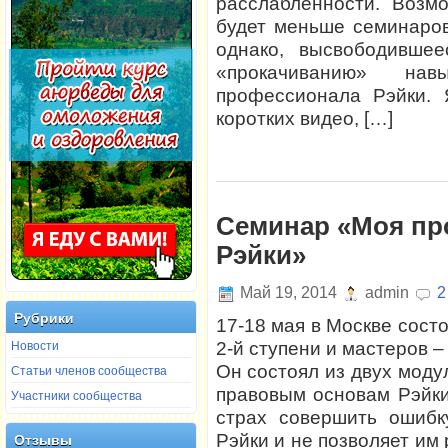
расслабленности. Возм
будет меньше семинаров
однако, высвободившее
«прокачиванию» на
профессионала Рэйки. 
коротких видео, […]
Семинар «Моя пр
Рэйки»
Май 19, 2014
admin
2
Рубрики
17-18 мая в Москве сост
Новости
2-й ступени и мастеров 
Статьи членов сообщества
Он состоял из двух мод
правовым основам Рэйки
Участники сообщества
страх совершить ошибк
Рэйки и не позволяет им
Отзывы