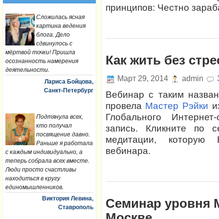
принципов: Честно зараб
Сложилась ясная
картина ведения
блога. Дело
сдвинулось с
мёртвой точки! Пришла
Как жить без стре
осознанность намерения
деятельности.
Март 29, 2014
admin
Лариса Бойцова,
Санкт-Петербург
Вебинар с таким назван
провела
Мастер Рэйки
из
Подтянула всех,
Глобального Интернет
кто получал
запись. Кликните по с
посвящение давно.
медитации, которую 
Раньше я работала
вебинара.
с каждым индивидуально, а
теперь собрала всех вместе.
Люди просто счастливы
находиться в кругу
единомышленников.
Виктория Левина,
Семинар уровня 
Ставрополь
Москве