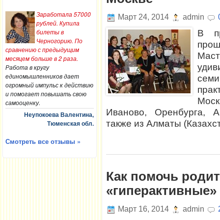
Заработала 57000
Март 24, 2014
admin
рублей. Купила
билеты в
В п
Черногорию. По
про
сравнению с предыдущим
Маст
месяцем больше в 2 раза.
удив
Работа в кругу
единомышленников дает
семи
огромный импульс к действию
прак
и помогает повышать свою
Моск
самооценку.
Иваново, Оренбурга, А
Неупокоева Валентина,
также из Алматы (Казахст
Тюменская обл.
Смотреть все отзывы »
Как помочь родит
«гиперактивные»
Март 16, 2014
admin