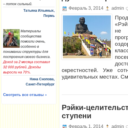
– поток сильный.
Февраль 3, 2014
admin
Татьяна Ильиных,
Пермь
Прод
«Рэй
не 
Материалы
сообщества
пр
помогли очень,
оздо
особенно в
кла
понимании структуры для
пос
построения своего бизнеса.
Доход за 2 месяца составил
дост
32 000 рублей. Доходы
окрестностей. Уже со
выросли на 70%.
удивительных местах. См
Нина Снопова,
Санкт-Петербург
Смотреть все отзывы »
Рэйки-целительст
ступени
Февраль 1, 2014
admin