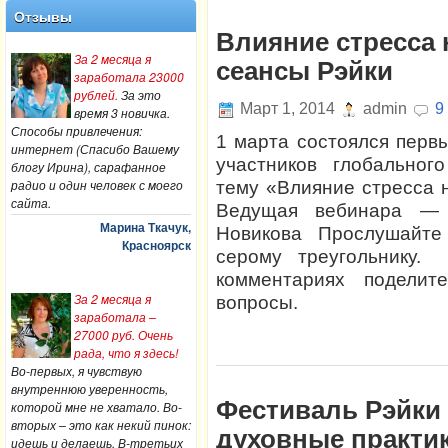
Отзывы
Влияние стресса 
За 2 месяца я
сеансы Рэйки
заработала 23000
рублей.
За это
Март 1, 2014
admin
9
время 3 новичка.
Способы привлечения:
1 марта состоялся перв
интернет (Спасибо Вашему
участников глобальног
блогу Ирина), сарафанное
радио и один человек с моего
тему «Влияние стресса н
сайта.
Ведущая вебинара —
Марина Ткачук,
Новикова Прослушайте
Красноярск
серому треугольнику
комментариях подели
За 2 месяца я
вопросы.
заработала –
27000 руб. Очень
рада, что я здесь!
Во-первых, я чувствую
внутреннюю уверенность,
Фестиваль Рэйки 
которой мне не хватало. Во-
вторых – это как некий пинок:
духовные практик
идешь и делаешь. В-третьих