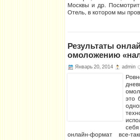
Москвы и др. Посмотрите
Отель, в котором мы про
Результаты онла
омоложению «на
Январь 20, 2014
admin
Ровн
дне
омол
это 
одн
тех
испо
себя
онлайн-формат все-т