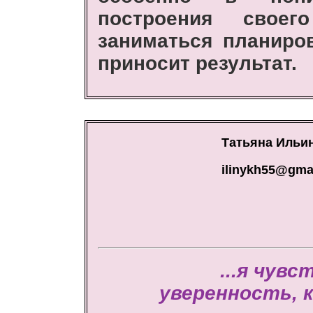
построения своег
заниматься планиро
приносит результат.
Татьяна Ильи
ilinykh55@gma
...я чув
уверенность, 