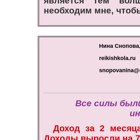
является тем вол
необходим мне, чтоб
Нина Снопова,
reikishkola.ru
snopovanina@
Все силы был
ин
Доход за 2 месяца
Доходы выросли на 