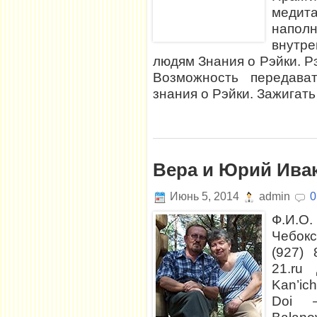
медит
наполн
внутр
людям Знания о Рэйки. Рэ
Возможность передава
знания о Рэйки. Зажигать
Вера и Юрий Ива
Июнь 5, 2014
admin
0
Ф.И.О
Чебок
(927) 
21.ru
Kan’ich
Doi –