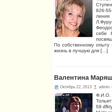
Ступен
826-55
линия
Л.Фуру
Феодо
себе 
посвящ
По собственному опыту 
жизнь в лучшую для […]
Валентина Маря
Октябрь 22, 2013
admin
Ф.И.О
Тольят
59 dfk