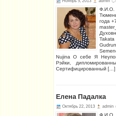
Ноябрь 5, 2013
admin
Ф.И.О
Тюмень
года +
master
Духовн
Takata
Gudru
Semeno
Nujina О себе Я Неупо
Рэйки, дипломированны
Сертифицированный […]
Елена Падалка
Октябрь 22, 2013
admin
Ф.И.О