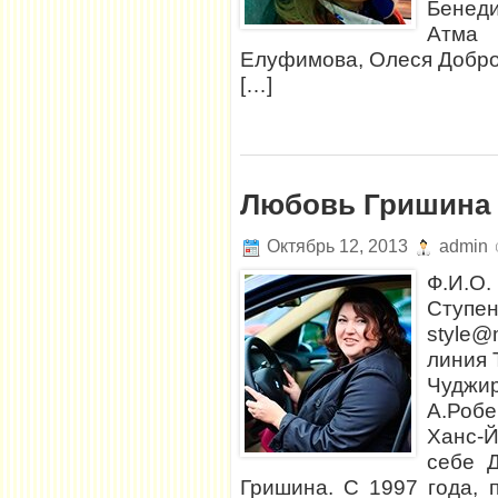
Бенеди
Атма 
Елуфимова, Олеся Добров
[…]
Любовь Гришина
Октябрь 12, 2013
admin
Ф.И.О.
Ступен
style@m
линия 
Чудж
А.Роб
Ханс-
себе 
Гришина. С 1997 года, 