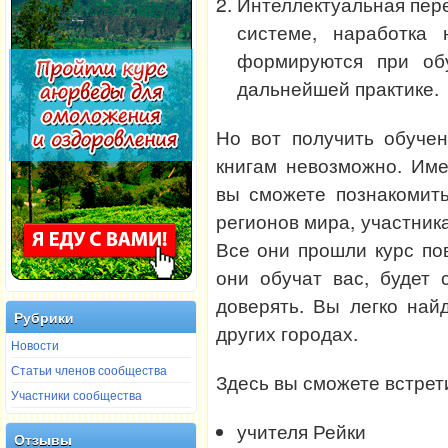
Интеллектуальная перед
системе, наработка 
формируются при об
дальнейшей практике.
Но вот получить обуче
книгам невозможно. Им
вы сможете познакомит
регионов мира, участни
Все они прошли курс по
они обучат вас, будет
доверять. Вы легко най
Рубрики
других городах.
Новости
Статьи членов сообщества
Здесь вы сможете встрет
Участники сообщества
учителя Рейки
Отзывы