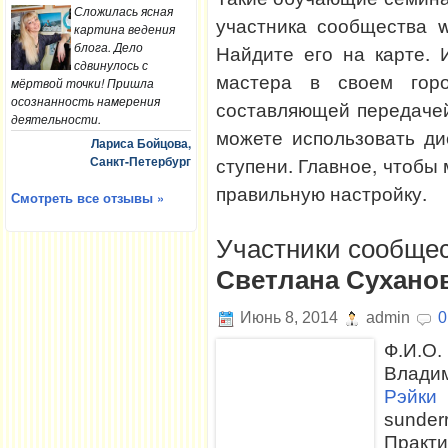
Сложилась ясная
участника сообщества 
картина ведения
блога. Дело
Найдите его на карте.
сдвинулось с
мастера в своем горо
мёртвой точки! Пришла
осознанность намерения
составляющей передачей
деятельности.
можете использовать д
Лариса Бойцова,
ступени. Главное, чтобы
Санкт-Петербург
правильную настройку.
Смотреть все отзывы »
Участники сообщес
Светлана Сухано
Июнь 8, 2014
admin
0
Ф.И.О.
Влади
Рэйки
sunde
Практ