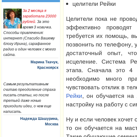
целители Рейки
За 2 месяца я
заработала 23000
Целители пока не прово
рублей.
За это
эффективно проводят 
время 3 новичка.
Способы привлечения:
требуется их помощь, в
интернет (Спасибо Вашему
позвонить по телефону, 
блогу Ирина), сарафанное
радио и один человек с моего
достаточный опыт, чт
сайта.
исцеление. Система Ре
Марина Ткачук,
Красноярск
этапа. Сначала это 4 
необходимо много пра
Самым результативным
чувствовать отклик в те
считаю преодоление страха
Рейки
, он обучается на
писать статьи, но после
третьей даже ночью
настройку на работу с с
приходили идеи, о чем еще
написать.
Ну и если человек хочет 
Надежда Шашурина,
Москва
то он обучается на мас
Такие обучающие семина