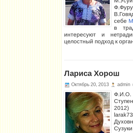
М.Усу
Ф.Фур
В.Гов
себе
М
в тра
интересуют и нетрад
целостный подход к орган
Лариса Хорош
Октябрь 20, 2013
admin
Ф.И.О
Ступе
2012
larak7
Духовн
Сузуки