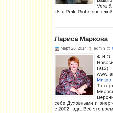
Balano
Vera &
Usui Reiki Rioho японско
Лариса Маркова
Март 20, 2014
admin
Ф.И.
Новос
(913)
www.l
Микао 
Тагга
Мирос
Верони
себе Духовными и энерг
с 2002 года. Всё это врем