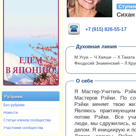
Ступе
Сихан
+7 (915) 826-55-17
Духовная линия
М.Усуи – Ч.Хаяши – Х.Таката
Феодосий Знаменский – Л.Кру
О себе
Я Мастер-Учитель Рэй
Рубрики
Мастеров Рэйки. По со
Рэйки меняет твою жи
Без рубрики
Являюсь практикующим
Новости
потоке Рэйки. Все уча
Статьи членов сообщества
люди, мы сдружились, ка
Участники сообщества
делом. Я инициирую и п
Делаю сеансы Рэйки,