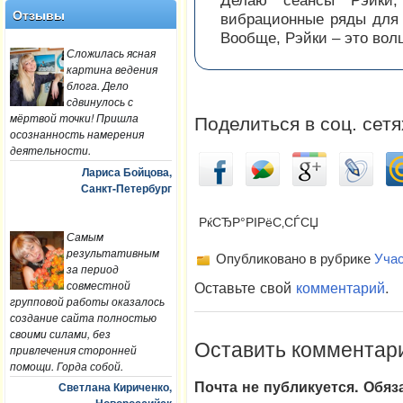
Отзывы
вибрационные ряды для 
Вообще, Рэйки – это волш
Сложилась ясная
картина ведения
блога. Дело
сдвинулось с
мёртвой точки! Пришла
Поделиться в соц. сетя
осознанность намерения
деятельности.
Лариса Бойцова,
Санкт-Петербург
РќСЂР°РІРёС‚СЃСЏ
Самым
результативным
Опубликовано в рубрике
Учас
за период
Оставьте свой
комментарий
.
совместной
групповой работы оказалось
создание сайта полностью
своими силами, без
Оставить комментар
привлечения сторонней
помощи. Горда собой.
Почта не публикуется. Обя
Светлана Кириченко,