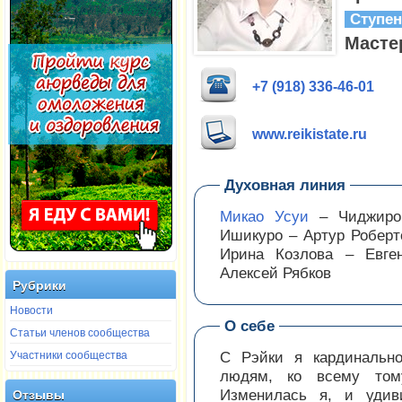
Ступе
Масте
+7 (918) 336-46-01
www.reikistate.ru
Духовная линия
Микао Усуи
– Чиджиро 
Ишикуро – Артур Роберт
Ирина Козлова – Евге
Алексей Рябков
Рубрики
Новости
О себе
Статьи членов сообщества
Участники сообщества
С Рэйки я кардинально
людям, ко всему тому
Изменилась я, и удив
Отзывы