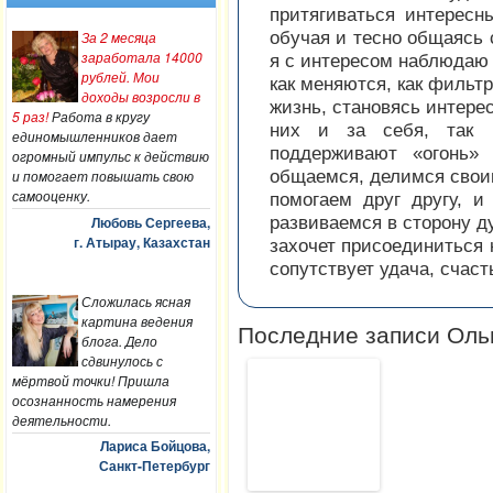
притягиваться интересн
обучая и тесно общаясь 
За 2 месяца
заработала 14000
я с интересом наблюдаю 
рублей. Мои
как меняются, как фильтр
доходы возросли в
жизнь, становясь интере
5 раз!
Работа в кругу
них и за себя, так 
единомышленников дает
поддерживают «огонь
огромный импульс к действию
общаемся, делимся свои
и помогает повышать свою
самооценку.
помогаем друг другу, и
развиваемся в сторону д
Любовь Сергеева,
г. Атырау, Казахстан
захочет присоединиться 
сопутствует удача, счаст
Сложилась ясная
картина ведения
Последние записи Оль
блога. Дело
сдвинулось с
мёртвой точки! Пришла
осознанность намерения
деятельности.
Лариса Бойцова,
Санкт-Петербург