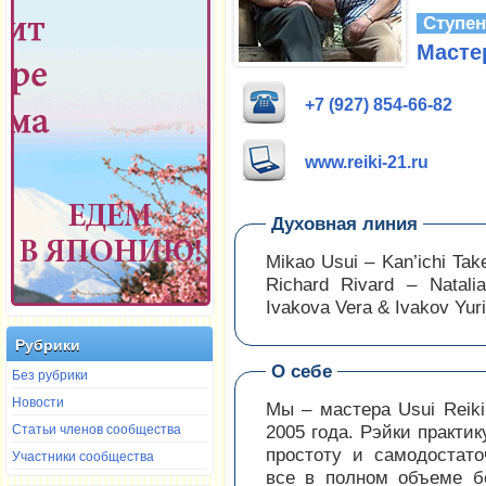
Ступе
Масте
+7 (927) 854-66-82
www.reiki-21.ru
Духовная линия
Mikao Usui – Kan’ichi Tak
Richard Rivard – Natali
Ivakova Vera & Ivakov Yur
Рубрики
О себе
Без рубрики
Новости
Мы – мастера Usui Reiki
Статьи членов сообщества
2005 года. Рэйки практи
простоту и самодостат
Участники сообщества
все в полном объеме б