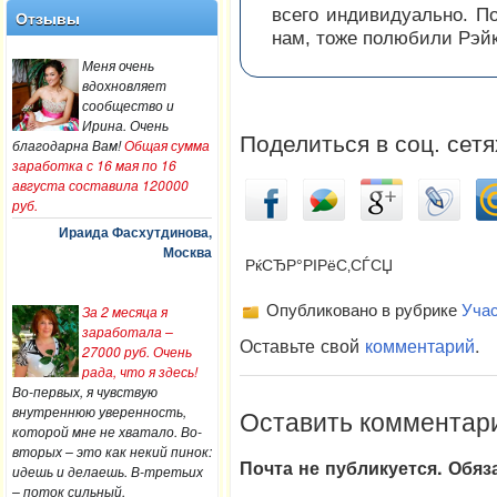
всего индивидуально. По
Отзывы
нам, тоже полюбили Рэйк
Меня очень
вдохновляет
сообщество и
Ирина. Очень
Поделиться в соц. сетя
благодарна Вам!
Общая сумма
заработка с 16 мая по 16
августа составила 120000
руб.
Ираида Фасхутдинова,
Москва
РќСЂР°РІРёС‚СЃСЏ
Опубликовано в рубрике
Учас
За 2 месяца я
заработала –
Оставьте свой
комментарий
.
27000 руб. Очень
рада, что я здесь!
Во-первых, я чувствую
внутреннюю уверенность,
Оставить комментар
которой мне не хватало. Во-
вторых – это как некий пинок:
Почта не публикуется. Обя
идешь и делаешь. В-третьих
– поток сильный.