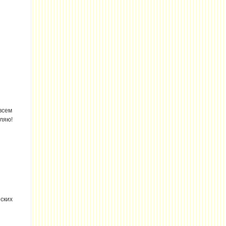
всем
ляю!
ских