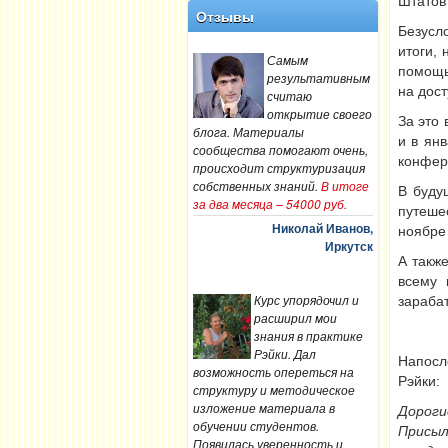
Штатов
Отзывы
Безусл
итоги,
Самым
помощь
результативным
на дост
считаю
открытие своего
За это
блога. Материалы
и в ян
сообщества помогают очень,
конфере
происходит структуризация
собственных знаний.
В итоге
В буду
за два месяца – 54000 руб.
путеше
Николай Иванов,
ноябре
Иркутск
А такж
всему 
Курс упорядочил и
зараба
расширил мои
знания в практике
Рэйки. Дал
Напосл
возможность опереться на
Рэйки:
структуру и методическое
изложение материала в
Дороги
обучении студентов.
Присыл
Появилась уверенность и