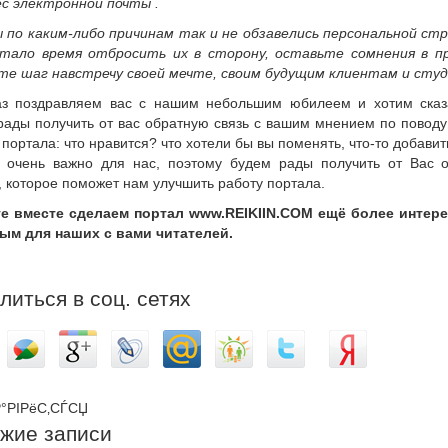
ес электронной почты .
ы по каким-либо причинам так и не обзавелись персональной ст
тало время отбросить их в сторону, оставьте сомнения в п
те шаг навстречу своей мечте, своим будущим клиентам и сту
з поздравляем вас с нашим небольшим юбилеем и хотим сказа
рады получить от вас обратную связь с вашим мнением по повод
портала: что нравится? что хотели бы вы поменять, что-то добави
 очень важно для нас, поэтому будем рады получить от Вас о
 которое поможет нам улучшить работу портала.
е вместе сделаем портал www.REIKIIN.COM ещё более интер
ым для наших с вами читателей.
литься в соц. сетях
°РІРёС‚СЃСЏ
жие записи