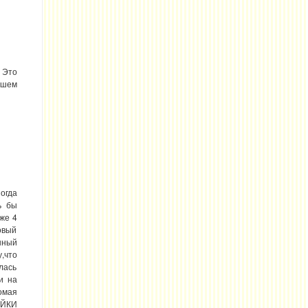
 Это
ашем
огда
ь бы
уже 4
товый
нный
,что
лась
и на
омая
ЭЙКИ