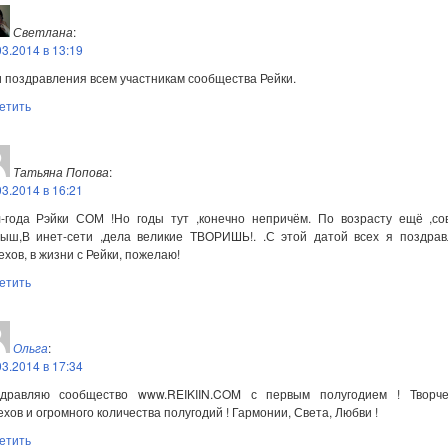
Светлана
:
03.2014 в 13:19
 поздравления всем участникам сообщества Рейки.
етить
Татьяна Попова
:
03.2014 в 16:21
-года Рэйки СОМ !Но годы тут ,конечно непричём. По возрасту ещё ,со
ыш,В инет-сети ,дела великие ТВОРИШЬ!. .С этой датой всех я поздрав
ехов, в жизни с Рейки, пожелаю!
етить
Ольга
:
03.2014 в 17:34
дравляю сообщество www.REIKIIN.COM с первым полугодием ! Творче
ехов и огромного количества полугодий ! Гармонии, Света, Любви !
етить