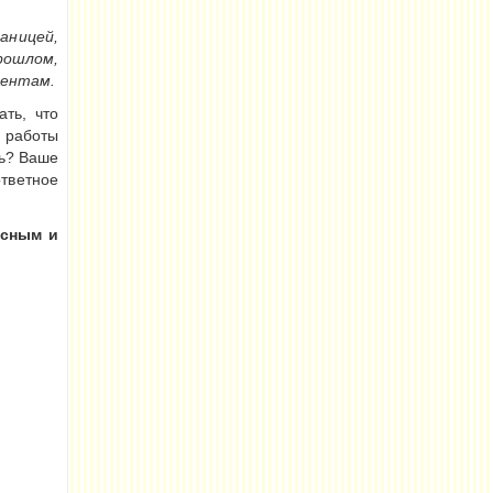
раницей,
рошлом,
дентам.
ть, что
у работы
ть? Ваше
тветное
есным и