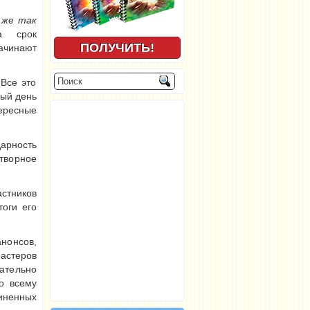
 же так
 срок
ачинают
Все это
ый день
ересные
дарность
творное
стников
оги его
нонсов,
астеров
ательно
о всему
иненных