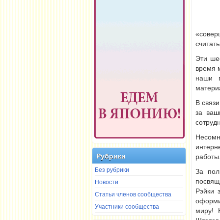
«совер
считать
Эти ше
время 
наши г
матери
В связи
за ваш
сотруд
Несомн
интерн
Рубрики
работы
Без рубрики
За пол
Новости
посвящ
Рэйки 
Статьи членов сообщества
оформи
Участники сообщества
миру! 