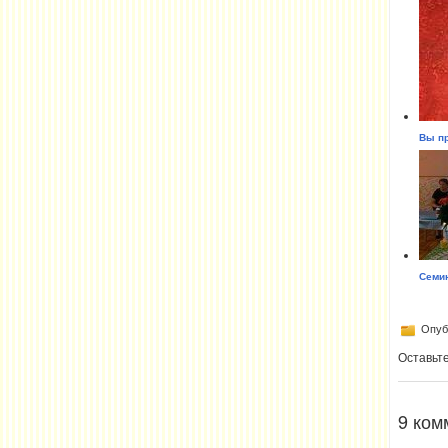
Вы п
Семин
Опубл
Оставьт
9 ком