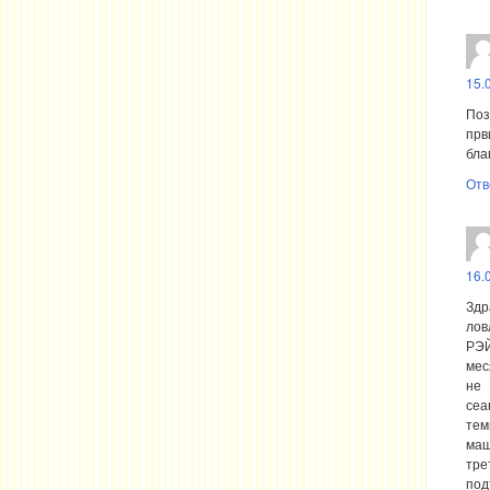
15.
Поз
прв
бла
Отв
16.
Здр
лов
РЭЙ
мес
не 
сеа
тем
маш
тре
под