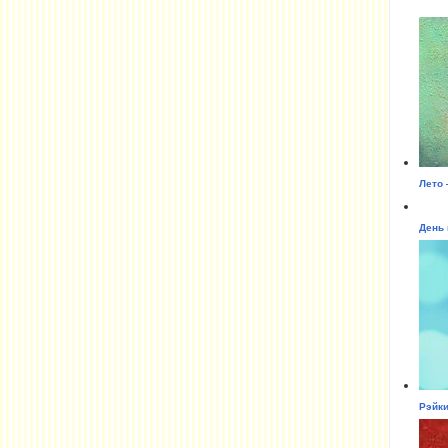
Лето 
День 
Рэйки