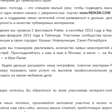
 Америки до Приморского края!
овно, полгода – это слишком малый срок, чтобы подводить мас
 но одно можно сказать с уверенностью: портал
www.REIKIIN.COM
ю и поддержке своих читателей готов развиваться и дальше, де
упность и качество публикуемых материалов.
 время мы провели 2 фестиваля Рэйки: в сентябре 2013 года в Че
варе-феврале 2014 года в Тайланде. Участники сообщества орга
нции в своих городах: Казани, Новокузнецке, Санкт-Петербурге.
щем мы планируем увеличивать количество живых мероприятий и
ствий. Присоединяйтесь к нам в мае в Японии, в июне — на Ки
 — в Шри-Ланке.
е будем дальше расширять нашу географию, помогая мастерам Р
миру оказывать свои услуги на высоком профессиональном у
тывать на своем любимом деле.
едок хотелось бы обратиться ко всем участникам интернет-соо
е наши коллеги, принимайте активное участие в жизни п
айте нам свои идеи, анонсы ваших статей, предстоящих меро