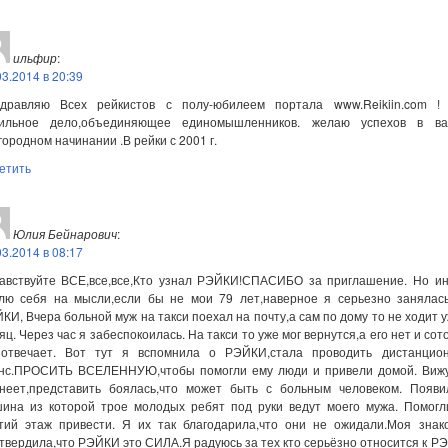
ильфир
:
03.2014 в 20:39
дравляю Всех рейкистов с полу-юбилеем портала www.Reikiin.com !
ильное дело,объединяющее единомышленников. желаю успехов в в
городном начинании .В рейки с 2001 г.
етить
Юлия Бейнарович
:
03.2014 в 08:17
авствуйте ВСЕ,все,все,Кто узнал РЭЙКИ!СПАСИБО за приглашение. Но ин
лю себя на мысли,если бы не мои 79 лет,наверное я серьезно занялас
КИ, Вчера больной муж на такси поехал на почту,а сам по дому то не ходит 
яц. Через час я забеспокоилась. На такси то уже мог вернутся,а его нет и со
отвечает. Вот тут я вспомнила о РЭЙКИ,стала проводить дистанцио
нс.ПРОСИТЬ ВСЕЛЕННУЮ,чтобы помогли ему люди и привели домой. Вижу
неет,представить боялась,что может быть с больным человеком. Появи
ина из которой трое молодых ребят под руки ведут моего мужа. Помогл
тий этаж привести. Я их так благодарила,что они не ожидали.Моя знак
твердила,что РЭЙКИ это СИЛА.Я радуюсь за тех кто серьёзно относится к Р