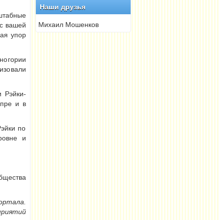
Наши друзья
штабные
Михаил Мошенков
с вашей
лая упор
рногории
низовали
 Рэйки-
пре и в
эйки по
ровне и
бщества
ортала.
приятий