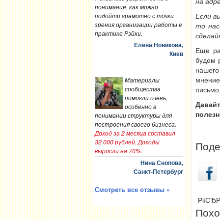
на адр
понимание, как можно
подойти грамотно с точки
Если в
зрения организации работы в
то нас
практике Рэйки.
сделай
Елена Новикова,
Еще ра
Киев
будем 
нашего 
Материалы
мнение
сообщества
письмо,
помогли очень,
Давайт
особенно в
полезн
понимании структуры для
построения своего бизнеса.
Доход за 2 месяца составил
32 000 рублей. Доходы
Поде
выросли на 70%.
Нина Снопова,
Санкт-Петербург
Смотреть все отзывы »
РќСЂР
Похо