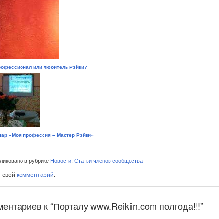
рофессионал или любитель Рэйки?
ар «Моя профессия – Мастер Рэйки»
иковано в рубрике
Новости
,
Статьи членов сообщества
е свой
комментарий
.
ментариев к “Порталу www.Reikiin.com полгода!!!”