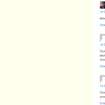
15.
Мои
Отв
15.
Пол
мал
Усп
Отв
15.
Поз
усп
Отв