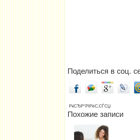
Поделиться в соц. с
РќСЂР°РІРёС‚СЃСЏ
Похожие записи