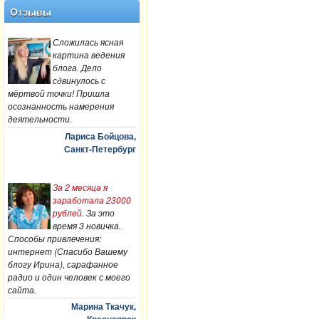
Отзывы
Сложилась ясная
картина ведения
блога. Дело
сдвинулось с
мёртвой точки! Пришла
осознанность намерения
деятельности.
Лариса Бойцова,
Санкт-Петербург
За 2 месяца я
заработала 23000
рублей.
За это
время 3 новичка.
Способы привлечения:
интернет (Спасибо Вашему
блогу Ирина), сарафанное
радио и один человек с моего
сайта.
Марина Ткачук,