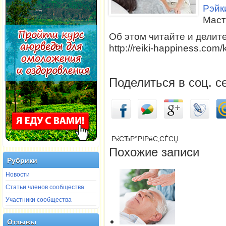
Рэйк
Маст
Об этом читайте и делит
http://reiki-happiness.com/k
Поделиться в соц. с
РќСЂР°РІРёС‚СЃСЏ
Похожие записи
Рубрики
Новости
Статьи членов сообщества
Участники сообщества
Отзывы