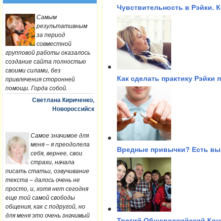
Чувствительность в Рэйки. 
Самым
результативным
за период
совместной
групповой работы оказалось
создание сайта полностью
своими силами, без
привлечения сторонней
Как сделать практику Рэйки
помощи. Горда собой.
Светлана Кириченко,
Новороссийск
Самое значимое для
меня – я преодолела
Вредные привычки? Есть вы
себя, вернее, свои
страхи, начала
писать статьи, озвучивание
текста – далось очень не
просто, и, хотя нет сегодня
еще той самой свободы
общения, как с подругой, но
для меня это очень значимый
Третий Общероссийский Конг