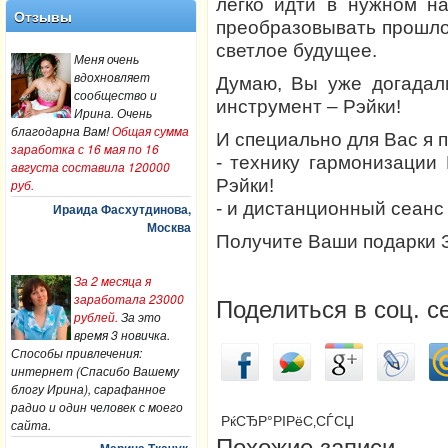
легко идти в нужном н
Отзывы
преобразовывать прошлое
светлое будущее.
Меня очень
вдохновляет
Думаю, Вы уже догадал
сообщество и
инструмент – Рэйки!
Ирина. Очень
благодарна Вам!
Общая сумма
И специально для Вас я 
заработка с 16 мая по 16
- технику гармонизаци
августа составила 120000
Рэйки!
руб.
- и дистанционный сеанс 
Ираида Фасхутдинова,
Москва
Получите Ваши подарки
За 2 месяца я
заработала 23000
Поделиться в соц. с
рублей.
За это
время 3 новичка.
Способы привлечения:
интернет (Спасибо Вашему
блогу Ирина), сарафанное
радио и один человек с моего
РќСЂР°РІРёС‚СЃСЏ
сайта.
Похожие записи