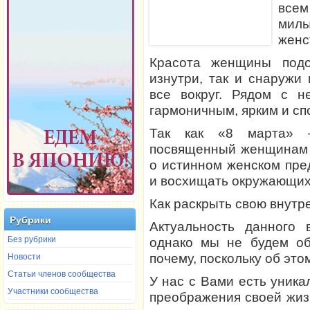
все
мил
женс
Красота женщины подо
изнутри, так и снаружи
все вокруг. Рядом с н
гармоничным, ярким и сп
Так как «8 марта» –
посвященный женщинам и
о истинном женском пре
и восхищать окружающих
Как раскрыть свою внутр
Рубрики
Актуальность данного 
Без рубрики
однако мы не будем об
Новости
почему, поскольку об это
Статьи членов сообщества
У нас с Вами есть уник
Участники сообщества
преображения своей жиз