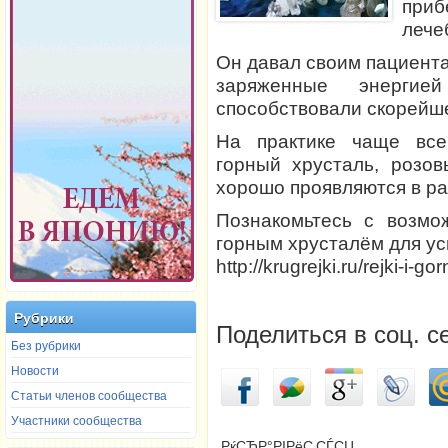
приб
лече
Он давал своим пациента
заряженные энергие
способствовали скорейш
На практике чаще всег
горный хрусталь, розов
хорошо проявляются в ра
Познакомьтесь с возмо
горным хрусталём для ус
http://krugrejki.ru/rejki-i-gor
Рубрики
Поделиться в соц. с
Без рубрики
Новости
Статьи членов сообщества
Участники сообщества
РќСЂР°РІРёС‚СЃСЏ