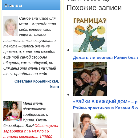
Отзывы
Похожие записи
Самое значимое для
меня – я преодолела
себя, вернее, свои
страхи, начала
писать статьи, озвучивание
текста – далось очень не
просто, и, хотя нет сегодня
еще той самой свободы
Делать ли сеансы Рэйки без 
общения, как с подругой, но
для меня это очень значимый
шаг в преодолении себя.
Светлана Кобылинская,
Киев
«РЭЙКИ В КАЖДЫЙ ДОМ» – ра
Меня очень
Рэйки-практиков в Казани 5 о
вдохновляет
сообщество и
Ирина. Очень
благодарна Вам!
Общая сумма
заработка с 16 мая по 16
августа составила 120000