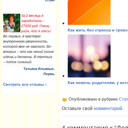
Углич
За 2 месяца я
заработала –
27000 руб. Очень
Как жить без стресса и трево
рада, что я здесь!
Во-первых, я чувствую
внутреннюю уверенность,
которой мне не хватало. Во-
вторых – это как некий пинок:
идешь и делаешь. В-третьих
– поток сильный.
Татьяна Ильиных,
Пермь
Как помочь родителям, у ко
Смотреть все отзывы »
Опубликовано в рубрике
Стат
Оставьте свой
комментарий
.
4 комментария к “Дел