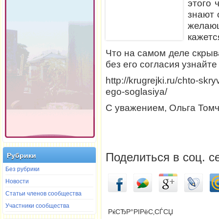
этого 
знают 
желающ
кажется
Что на самом деле скрыв
без его согласия узнайте
http://krugrejki.ru/chto-s
ego-soglasiya/
С уважением, Ольга Том
Поделиться в соц. с
Рубрики
Без рубрики
Новости
Статьи членов сообщества
Участники сообщества
РќСЂР°РІРёС‚СЃСЏ