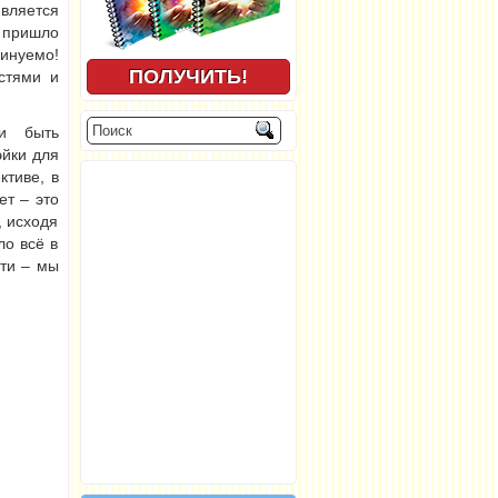
вляется
 пришло
минуемо!
стями и
ли быть
йки для
ктиве, в
ет – это
, исходя
ло всё в
ути – мы