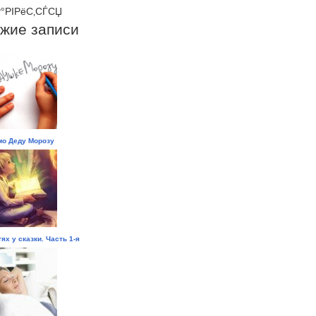
°РІРёС‚СЃСЏ
жие записи
о Деду Морозу
тях у сказки. Часть 1-я