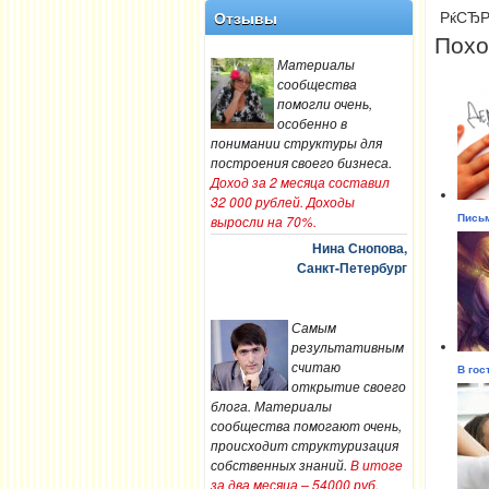
РќСЂР
Отзывы
Похо
Материалы
сообщества
помогли очень,
особенно в
понимании структуры для
построения своего бизнеса.
Доход за 2 месяца составил
32 000 рублей. Доходы
выросли на 70%.
Письм
Нина Снопова,
Санкт-Петербург
Самым
результативным
считаю
В гос
открытие своего
блога. Материалы
сообщества помогают очень,
происходит структуризация
собственных знаний.
В итоге
за два месяца – 54000 руб.