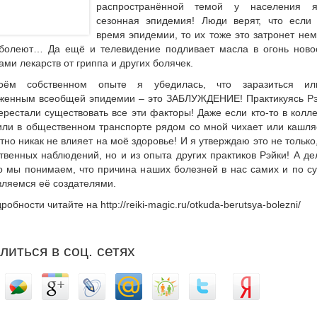
распространённой темой у населения я
сезонная эпидемия! Люди верят, что если
время эпидемии, то их тоже это затронет не
болеют… Да ещё и телевидение подливает масла в огонь ново
ми лекарств от гриппа и других болячек.
оём собственном опыте я убедилась, что заразиться и
женным всеобщей эпидемии – это ЗАБЛУЖДЕНИЕ! Практикуясь Рэ
рестали существовать все эти факторы! Даже если кто-то в колле
или в общественном транспорте рядом со мной чихает или кашля
но никак не влияет на моё здоровье! И я утверждаю это не только
твенных наблюдений, но и из опыта других практиков Рэйки! А де
то мы понимаем, что причина наших болезней в нас самих и по с
вляемся её создателями.
робности читайте на http://reiki-magic.ru/otkuda-berutsya-bolezni/
литься в соц. сетях