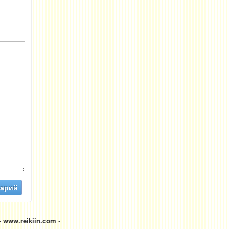
 www.reikiin.com
-