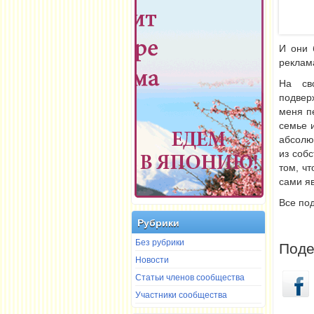
И они 
реклама
На св
подвер
меня пе
семье 
абсолют
из собс
том, ч
сами я
Все под
Рубрики
Без рубрики
Поде
Новости
Статьи членов сообщества
Участники сообщества