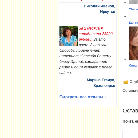
Николай Иванов,
Убира
Иркутск
Как г
За 2 месяца я
заработала 23000
рублей.
За это
время 3 новичка.
Способы привлечения:
интернет (Спасибо Вашему
блогу Ирина), сарафанное
Сила 
радио и один человек с моего
сайта.
Марина Ткачук,
Опубл
Красноярск
Оставьт
Смотреть все отзывы »
Остав
Почта н