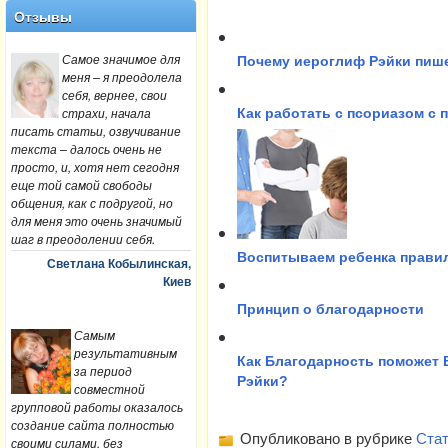
Отзывы
Самое значимое для
Почему иероглиф Рэйки пише
меня – я преодолела
себя, вернее, свои
страхи, начала
Как работать с псориазом с
писать статьи, озвучивание
текста – далось очень не
просто, и, хотя нет сегодня
еще той самой свободы
общения, как с подругой, но
для меня это очень значимый
шаг в преодолении себя.
Воспитываем ребенка прави
Светлана Кобылинская,
Киев
Принцип о благодарности
Самым
результативным
Как Благодарность поможет 
за период
Рэйки?
совместной
групповой работы оказалось
создание сайта полностью
Опубликовано в рубрике
Стат
своими силами, без