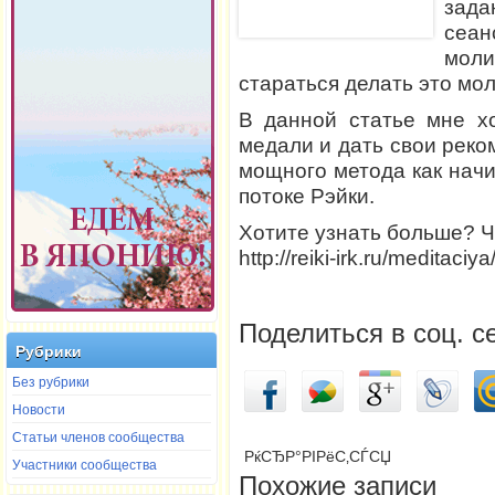
зада
сеа
моли
стараться делать это мо
В данной статье мне х
медали и дать свои реко
мощного метода как начи
потоке Рэйки.
Хотите узнать больше? Ч
http://reiki-irk.ru/meditaciya
Поделиться в соц. с
Рубрики
Без рубрики
Новости
Статьи членов сообщества
РќСЂР°РІРёС‚СЃСЏ
Участники сообщества
Похожие записи