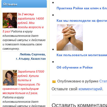
Отзывы
Практика Рэйки как ключ к б
За 2 месяца
заработала 14000
Как мы помолодели на фести
рублей. Мои
доходы возросли в
5 раз!
Работа в кругу
единомышленников дает
огромный импульс к действию
и помогает повышать свою
самооценку.
Любовь Сергеева,
Как пользоваться молитвам
г. Атырау, Казахстан
Об обучении и Рэйки
Заработала 57000
рублей. Купила
билеты в
Опубликовано в рубрике
Стат
Черногорию. По
Оставьте свой
комментарий
.
сравнению с предыдущим
месяцем больше в 2 раза.
Работа в кругу
единомышленников дает
Оставить комментар
огромный импульс к действию