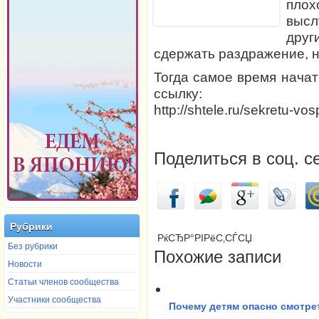
пло
выс
дру
сдержать раздражение, н
Тогда самое время начат
ссылку:
http://shtele.ru/sekretu-vosp
Поделиться в соц. с
Рубрики
РќСЂР°РІРёС‚СЃСЏ
Без рубрики
Похожие записи
Новости
Статьи членов сообщества
Участники сообщества
Почему детям опасно смотре