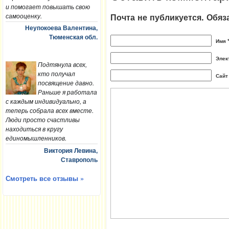
и помогает повышать свою
Почта не публикуется. Обя
самооценку.
Неупокоева Валентина,
Тюменская обл.
Имя 
Элек
Подтянула всех,
кто получал
Сайт
посвящение давно.
Раньше я работала
с каждым индивидуально, а
теперь собрала всех вместе.
Люди просто счастливы
находиться в кругу
единомышленников.
Виктория Левина,
Ставрополь
Смотреть все отзывы »