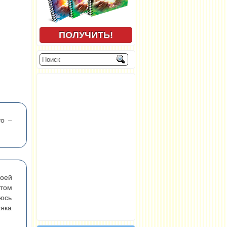
о –
оей
ытом
аюсь
няка