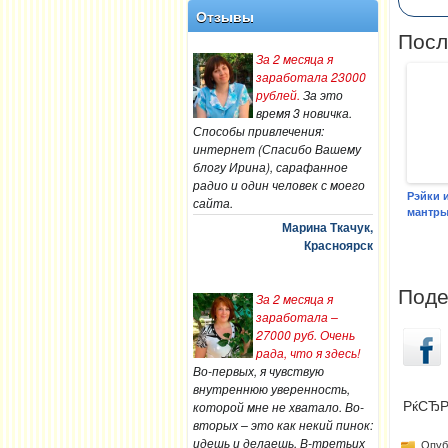
Отзывы
Посл
За 2 месяца я
заработала 23000
рублей.
За это
время 3 новичка.
Способы привлечения:
интернет (Спасибо Вашему
блогу Ирина), сарафанное
радио и один человек с моего
Рэйки 
сайта.
мантр
Марина Ткачук,
Красноярск
Поде
За 2 месяца я
заработала –
27000 руб. Очень
рада, что я здесь!
Во-первых, я чувствую
внутреннюю уверенность,
которой мне не хватало. Во-
РќСЂР
вторых – это как некий пинок:
идешь и делаешь. В-третьих
Опубл