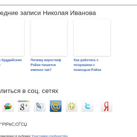
едние записи Николая Иванова
и буддийские
Почему иероглиф
Как работать с
ы
Рэйки пишется
псориазом с
именно так?
помощью Рэйки
литься в соц. сетях
°РІРёС‚СЃСЏ
иковано в рубрике
Участники сообщества