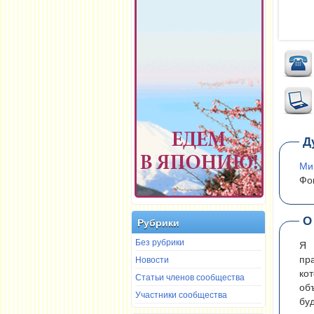
Д
Ми
Фо
О
Рубрики
Без рубрики
Я
Новости
пр
ко
Статьи членов сообщества
об
Участники сообщества
бу