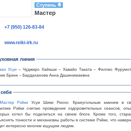
Ступень
Мастер
+7 (950) 126-83-84
www.reiki-irk.ru
уховная линия
као Усуи
– Чуджиро Хайаши – Хавайо Таката – Филлис Фурумот
кке Бринк – Бардаханова Анна Дашинимаевна
 себе
Мастер Рэйки
Усуи Шики Риохо. Краеугольным камнем в св
актике Рэйки считаю проведение оздоровительных сеансов, оп
торых хотел бы поделиться на своем блоге. Кроме того, стар
ъяснять тонкости и механизмы работы в системе Рэйки, что навер
дет интересно многим ищущим людям.