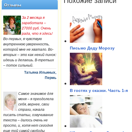
Похожие записи
Отзывы
За 2 месяца я
заработала –
27000 руб. Очень
рада, что я здесь!
Во-первых, я чувствую
внутреннюю уверенность,
Письмо Деду Морозу
которой мне не хватало. Во-
вторых – это как некий пинок:
идешь и делаешь. В-третьих
– поток сильный.
Татьяна Ильиных,
Пермь
В гостях у сказки. Часть 1-я
Самое значимое для
меня – я преодолела
себя, вернее, свои
страхи, начала
писать статьи, озвучивание
текста – далось очень не
просто, и, хотя нет сегодня
еще той самой свободы