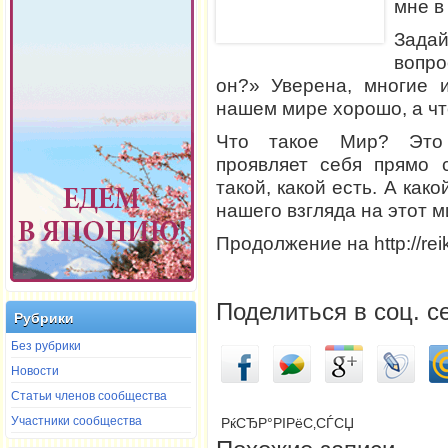
мне в
Зада
вопро
он?» Уверена, многие 
нашем мире хорошо, а что
Что такое Мир? Это 
проявляет себя прямо 
такой, какой есть. А как
нашего взгляда на этот м
Продолжение на http://reiki
Поделиться в соц. с
Рубрики
Без рубрики
Новости
Статьи членов сообщества
Участники сообщества
РќСЂР°РІРёС‚СЃСЏ