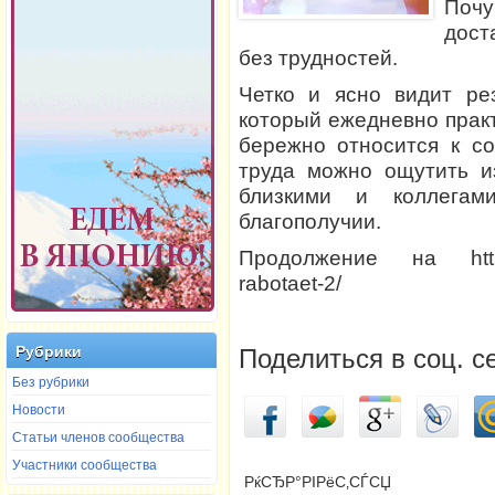
Поч
дост
без трудностей.
Четко и ясно видит ре
который ежедневно практи
бережно относится к со
труда можно ощутить и
близкими и коллега
благополучии.
Продолжение на http://re
rabotaet-2/
Рубрики
Поделиться в соц. с
Без рубрики
Новости
Статьи членов сообщества
Участники сообщества
РќСЂР°РІРёС‚СЃСЏ