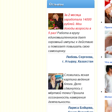
Отзывы
За 2 месяца
заработала 14000
рублей. Мои
доходы возросли в
Прогн
5 раз!
Работа в кругу
единомышленников дает
огромный импульс к действию
и помогает повышать свою
самооценку.
Любовь Сергеева,
г. Атырау, Казахстан
Что м
Сложилась ясная
картина ведения
блога. Дело
сдвинулось с
мёртвой точки! Пришла
осознанность намерения
Испол
деятельности.
Лариса Бойцова,