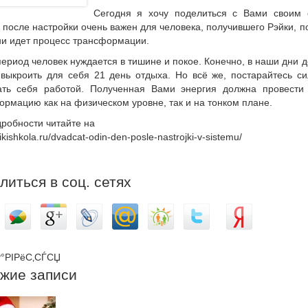
Сегодня я хочу поделиться с Вами своим 
после настройки очень важен для человека, получившего Рэйки, п
дни идет процесс трансформации.
период человек нуждается в тишине и покое. Конечно, в наши дни 
 выкроить для себя 21 день отдыха. Но всё же, постарайтесь с
ать себя работой. Полученная Вами энергия должна провести
рмацию как на физическом уровне, так и на тонком плане.
дробности читайте на
eikishkola.ru/dvadcat-odin-den-posle-nastrojki-v-sistemu/
литься в соц. сетях
°РІРёС‚СЃСЏ
жие записи