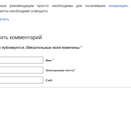
нные рекомендации просто необходимы для получивших
инициацию
.
енты необходимо освещать!
етить
ить комментарий
е публикуется. Обязательные поля помечены *
Имя *
Электронная почта*
Сайт