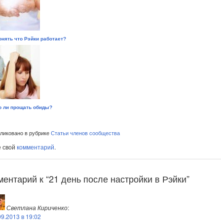
онять что Рэйки работает?
 ли прощать обиды?
иковано в рубрике
Статьи членов сообщества
е свой
комментарий
.
ментарий к “21 день после настройки в Рэйки”
Светлана Кириченко
:
09.2013 в 19:02