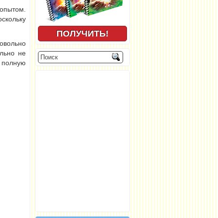
опытом.
оскольку
довольно
ильно не
 полную