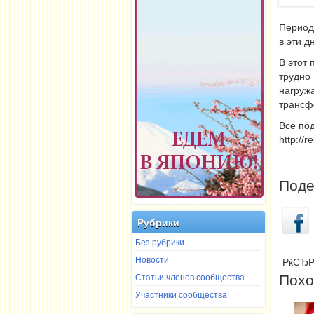
Период 
в эти 
В этот 
трудно
нагруж
трансфо
Все по
http://r
Поде
Рубрики
Без рубрики
Новости
РќСЂР
Статьи членов сообщества
Похо
Участники сообщества