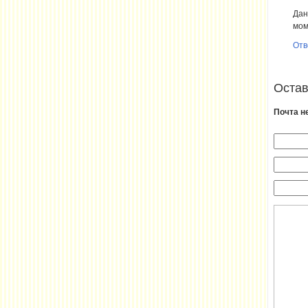
Да
мом
Отв
Остав
Почта н