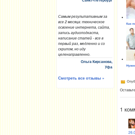
Санкт-Петербург
Самым результативным за
все 2 месяца: техническое
Как п
освоение интернета, сайта,
запись аудиоподкаста,
написание статей - все в
первый раз, медленно и со
скрипом, но иду
целенаправленно.
Ольга Кирсанова,
Нужно
Уфа
Смотреть все отзывы »
Опубл
Оставьт
1 ком
26.