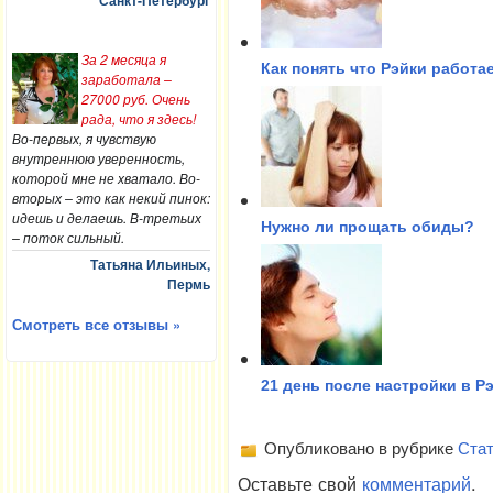
Санкт-Петербург
За 2 месяца я
Как понять что Рэйки работа
заработала –
27000 руб. Очень
рада, что я здесь!
Во-первых, я чувствую
внутреннюю уверенность,
которой мне не хватало. Во-
вторых – это как некий пинок:
идешь и делаешь. В-третьих
Нужно ли прощать обиды?
– поток сильный.
Татьяна Ильиных,
Пермь
Смотреть все отзывы »
21 день после настройки в Р
Опубликовано в рубрике
Стат
Оставьте свой
комментарий
.