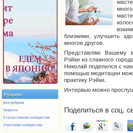
маст
мног
масте
коло
вза
близкими, улучшить зд
многое другое.
Представляю Вашему 
Рэйки из славного горо
Николай поделился с нам
помощью медитации можн
практику Рэйки.
Интервью можно прослуш
Рубрики
Без рубрики
Поделиться в соц. с
Новости
Статьи членов сообщества
Участники сообщества