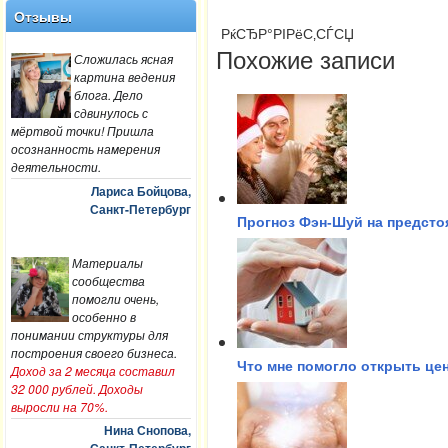
Отзывы
РќСЂР°РІРёС‚СЃСЏ
Похожие записи
Сложилась ясная
картина ведения
блога. Дело
сдвинулось с
мёртвой точки! Пришла
осознанность намерения
деятельности.
Лариса Бойцова,
Санкт-Петербург
Прогноз Фэн-Шуй на предсто
Материалы
сообщества
помогли очень,
особенно в
понимании структуры для
построения своего бизнеса.
Что мне помогло открыть це
Доход за 2 месяца составил
32 000 рублей. Доходы
выросли на 70%.
Нина Снопова,