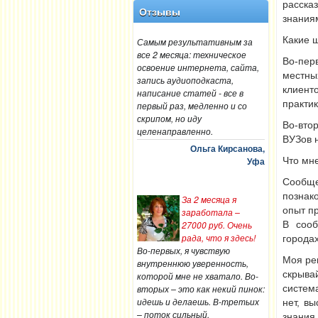
расска
Отзывы
знаниям
Какие 
Самым результативным за
все 2 месяца: техническое
Во-пер
освоение интернета, сайта,
местны
запись аудиоподкаста,
клиент
написание статей - все в
практик
первый раз, медленно и со
скрипом, но иду
Во-вто
целенаправленно.
ВУЗов 
Ольга Кирсанова,
Уфа
Что мн
Сообщ
познак
За 2 месяца я
опыт пр
заработала –
27000 руб. Очень
В сооб
рада, что я здесь!
города
Во-первых, я чувствую
Моя ре
внутреннюю уверенность,
скрыва
которой мне не хватало. Во-
вторых – это как некий пинок:
система
идешь и делаешь. В-третьих
нет, в
– поток сильный.
знания