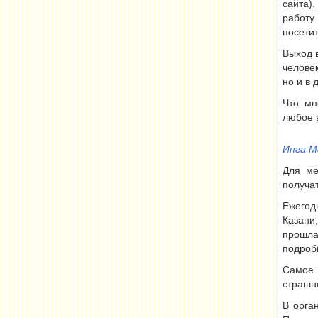
сайта)
работу
посети
Выход 
человек
но и в 
Что мн
любое 
Инга М
Для ме
получа
Ежегод
Казани,
прошла
подроб
Самое 
страшно
В орга