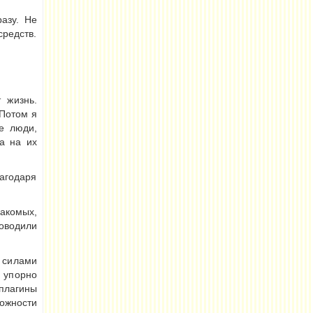
азу. Не
редств.
 жизнь.
 Потом я
е люди,
 а на их
агодаря
акомых,
оводили
 силами
а упорно
плагины
ожности