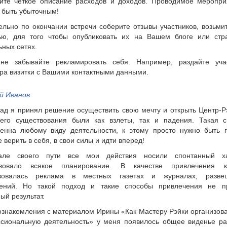
ите четкое описание расходов и доходов. Проводимое меропри
 быть убыточным!
ельно по окончании встречи соберите отзывы участников, возьми
ью, для того чтобы опубликовать их на Вашем блоге или стр
ьных сетях.
не забывайте рекламировать себя. Например, раздайте уча
ра визитки с Вашими контактными данными.
й Иванов
зад я принял решение осуществить свою мечту и открыть Центр-Р
его существования были как взлеты, так и падения. Такая с
венна любому виду деятельности, к этому просто нужно быть г
 верить в себя, в свои силы и идти вперед!
але своего пути все мои действия носили спонтанный ха
твовало всякое планирование. В качестве привлечения к
ьзовалась реклама в местных газетах и журналах, разве
ений. Но такой подход и такие способы привлечения не п
ый результат.
ознакомления с материалом Ирины «Как Мастеру Рэйки организов
сиональную деятельность» у меня появилось общее виденье ра