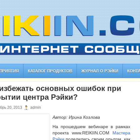
ПРИЯТИЯ
КАТАЛОГ ПРОДУКТОВ
ЖУРНАЛ О РЭЙКИ
КОНТ
 избежать основных ошибок при
рытии центра Рэйки?
брь 20, 2013
admin
Автор: Ирина Козлова
На прошедшем вебинаре в рамках
проекта www.REIKIIN.COM
Мастера
Рэйки
поделились своим опытом, как