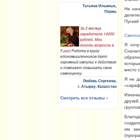
Татьяна Ильиных,
Не нач
Пермь
делите
Пускай
За 2 месяца
заработала 14000
Светла
рублей. Мои
Я хочу
доходы возросли в
5 раз!
Работа в кругу
Сначала
единомышленников дает
обрати
огромный импульс к действию
которы
и помогает повышать свою
место с
самооценку.
Я не д
Любовь Сергеева,
«сараф
г. Атырау, Казахстан
Изнача
Смотреть все отзывы »
друзей
группо
Благод
создал
им зан
(прогр