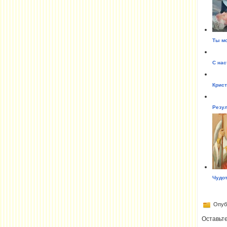
Ты м
С на
Крист
Резул
Чудот
Опубл
Оставьт