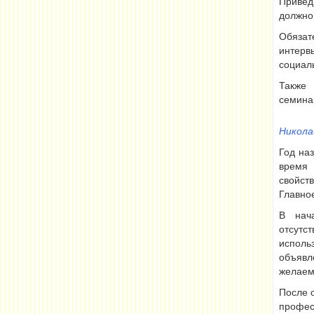
Привед
должно
Обязат
интерв
социал
Также 
семина
Никола
Год на
время 
свойст
Главное
В нач
отсутс
испол
объявл
желаем
После 
профес