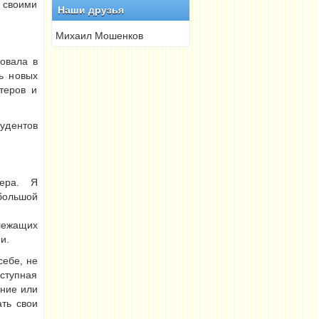
 своими
Наши друзья
Михаил Мошенков
ковала в
ь новых
теров и
удентов
тера. Я
 большой
лежащих
и.
себе, не
ступная
ение или
ать свои