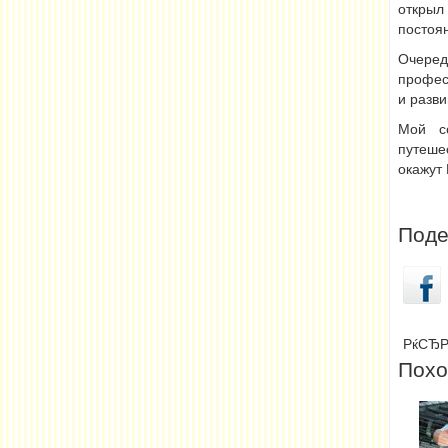
открыл
постоян
Очере
профес
и разви
Мой со
путеше
окажут
Поде
РќСЂР
Похо