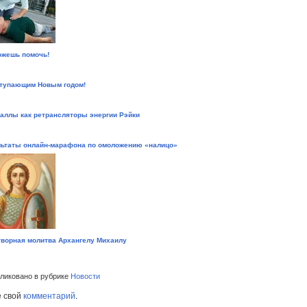
ожешь помочь!
ступающим Новым годом!
аллы как ретрансляторы энергии Рэйки
ьтаты онлайн-марафона по омоложению «налицо»
ворная молитва Архангелу Михаилу
иковано в рубрике
Новости
е свой
комментарий
.