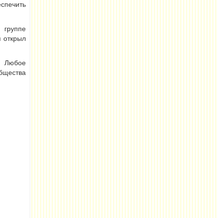
спечить
 группе
я открыл
! Любое
общества