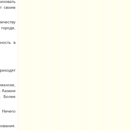
изовать
йт своим
личеству
 городе,
ность в
риходят
рманске,
в Казани
. Более
 Ничего
ования.