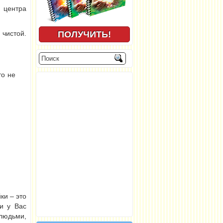
 центра
 чистой.
то не
ки – это
и у Вас
 людьми,