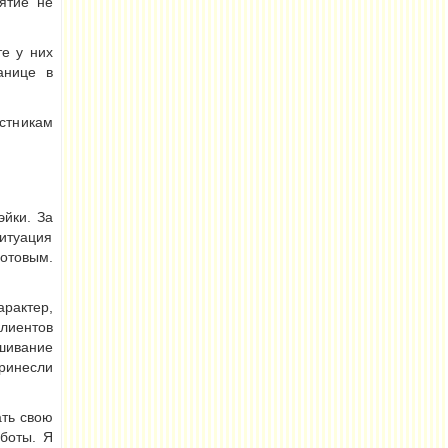
ятие не
те у них
анице в
стникам
эйки. За
итуация
отовым.
рактер,
лиентов
шивание
ринесли
ать свою
боты. Я