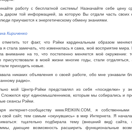
инайте работу с бесплатной системы! Назначайте себе цену ср
сь даром той информацией, за которую Вы отдали часть своих с
 люди приучаются к энергетическому обмену знаниями.
на Кириченко
 отметить тот факт, что Рэйки кардинальным образом меняют
 я стала замечать, что изменилась я сама, моё восприятие мира.
ла внимание на то, что постепенно меняется моё окружение: т
е присутствовали в моей жизни многие годы, стали отдаляться,
тали приходить новые.
авала никаких объявления о своей работе, обо мне узнавали бл
анному радио».
льно мой Центр-Рэйки представлял из себя «посиделки» у зн
. Сложился круг единомышленников, которым мы собирались и пр
вые сеансы Рэйки.
аря интернет-сообществу www.REIKIIN.COM, я собственными
а свой сайт, тем самым «окунувшись» в мир Интернета. Я начал
иматься: тщательно подбирала тему (внешний вид) сайта, 
аммы, дающие возможность расширить функциональные возм