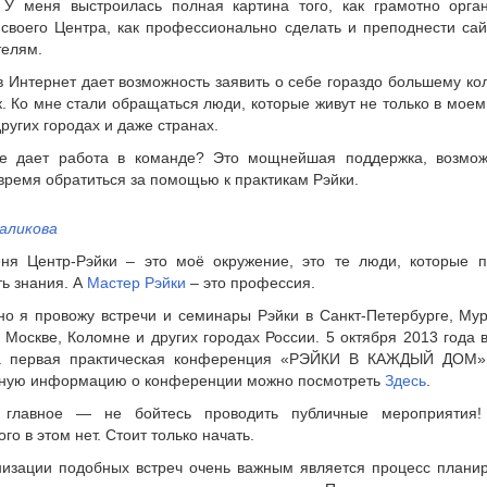
. У меня выстроилась полная картина того, как грамотно орган
 своего Центра, как профессионально сделать и преподнести са
телям.
в Интернет дает возможность заявить о себе гораздо большему ко
. Ко мне стали обращаться люди, которые живут не только в моем
других городах и даже странах.
е дает работа в команде? Это мощнейшая поддержка, возмож
время обратиться за помощью к практикам Рэйки.
аликова
ня Центр-Рэйки – это моё окружение, это те люди, которые п
ть знания. А
Мастер Рэйки
– это профессия.
но я провожу встречи и семинары Рэйки в Санкт-Петербурге, Му
 Москве, Коломне и других городах России. 5 октября 2013 года 
 первая практическая конференция «РЭЙКИ В КАЖДЫЙ ДОМ»
ную информацию о конференции можно посмотреть
Здесь
.
главное — не бойтесь проводить публичные мероприятия!
го в этом нет. Стоит только начать.
низации подобных встреч очень важным является процесс планир