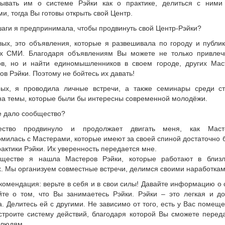
зывать им о системе Рэйки как о практике, делиться с ними
и, тогда Вы готовы открыть свой Центр.
шаги я предпринимала, чтобы продвинуть свой Центр-Рэйки?
вых, это объявления, которые я развешивала по городу и публи
х СМИ. Благодаря объявлениям Вы можете не только привлеч
ов, но и найти единомышленников в своем городе, других Мас
ов Рэйки. Поэтому не бойтесь их давать!
рых, я проводила личные встречи, а также семинары среди ст
на темы, которые были бы интересны современной молодёжи.
е дало сообщество?
ество продвинуло и продолжает двигать меня, как Мас
омилась с Мастерами, которые имеют за своей спиной достаточно
актики Рэйки. Их уверенность передается мне.
ществе я нашла Мастеров Рэйки, которые работают в близ
х. Мы организуем совместные встречи, делимся своими наработкам
комендация: верьте в себя и в свои силы! Давайте информацию о 
йте о том, что Вы занимаетесь Рэйки. Рэйки – это легкая и до
. Делитесь ей с другими. Не зависимо от того, есть у Вас помещ
ыстроите систему действий, благодаря которой Вы сможете перед
 людям.