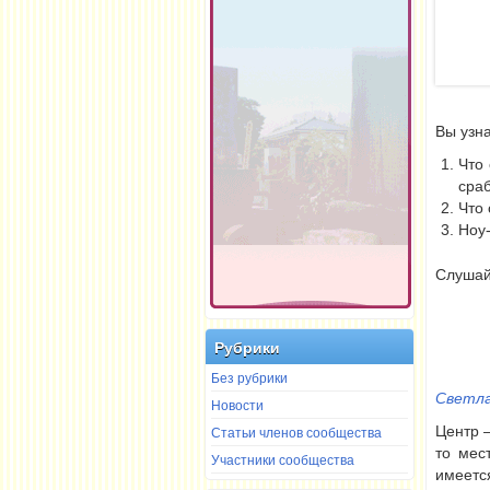
Вы узна
Что
сраб
Что 
Ноу-
Слушай
Рубрики
Без рубрики
Светла
Новости
Статьи членов сообщества
Центр –
то мес
Участники сообщества
имеетс