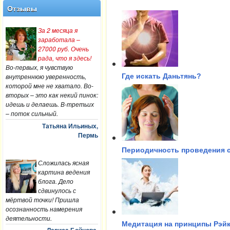
Отзывы
За 2 месяца я
заработала –
27000 руб. Очень
рада, что я здесь!
Во-первых, я чувствую
внутреннюю уверенность,
Где искать Даньтянь?
которой мне не хватало. Во-
вторых – это как некий пинок:
идешь и делаешь. В-третьих
– поток сильный.
Татьяна Ильиных,
Пермь
Периодичность проведения с
Сложилась ясная
картина ведения
блога. Дело
сдвинулось с
мёртвой точки! Пришла
осознанность намерения
деятельности.
Медитация на принципы Рэй