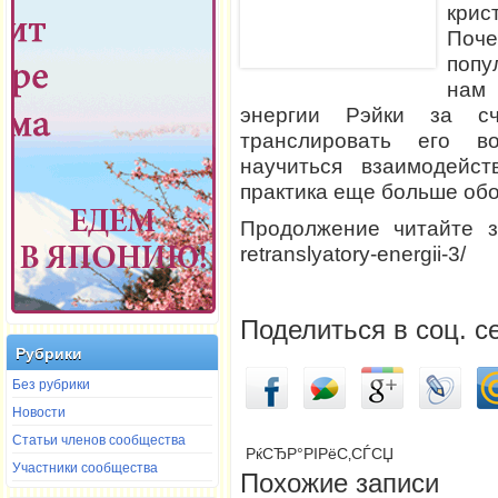
крис
Поче
попу
нам
энергии Рэйки за с
транслировать его в
научиться взаимодейс
практика еще больше обо
Продолжение читайте здесь
retranslyatory-energii-3/
Поделиться в соц. с
Рубрики
Без рубрики
Новости
Статьи членов сообщества
РќСЂР°РІРёС‚СЃСЏ
Участники сообщества
Похожие записи