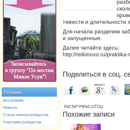
разб
ско
пров
тяжести и длительности 
Для начала разделим заб
и запущенные.
Далее читайте здесь:
http://reikinovo.ru/praktika-
Поделиться в соц. с
Рубрики
Без рубрики
РќСЂР°РІРёС‚СЃСЏ
Новости
Похожие записи
Статьи членов сообщества
Участники сообщества