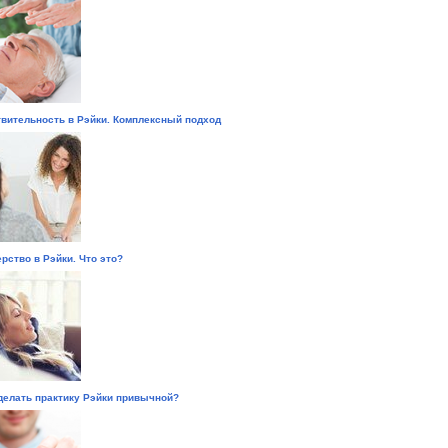
вительность в Рэйки. Комплексный подход
рство в Рэйки. Что это?
делать практику Рэйки привычной?