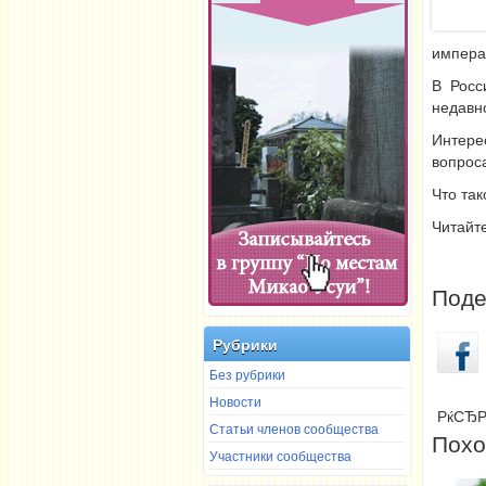
импера
В Росс
недавно
Интере
вопрос
Что так
Читайт
Поде
Рубрики
Без рубрики
Новости
РќСЂР
Статьи членов сообщества
Похо
Участники сообщества