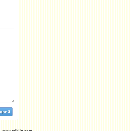
 www.reikiin.com
-