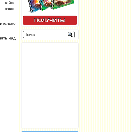
 тайно
 закон
ительно
лять над