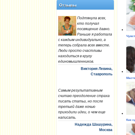
Отзывы
Подтянула всех,
кто получал
посвящение давно.
Раньше я работала
Чувст
с каждым индивидуально, а
теперь собрала всех вместе.
Люди просто счастливы
находиться в кругу
единомышленников.
Виктория Левина,
Ставрополь
Масте
Самым результативным
считаю преодоление страха
писать статьи, но после
третьей даже ночью
приходили идеи, о чем еще
написать.
Как с
Надежда Шашурина,
Москва