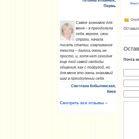
Татьяна Ильиных,
Опыт 
Пермь
Опубл
Самое значимое для
меня – я преодолела
Оставьт
себя, вернее, свои
страхи, начала
писать статьи, озвучивание
Остав
текста – далось очень не
просто, и, хотя нет сегодня
Почта н
еще той самой свободы
общения, как с подругой, но
для меня это очень значимый
шаг в преодолении себя.
Светлана Кобылинская,
Киев
Смотреть все отзывы »