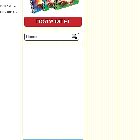
моции, а
ась жить