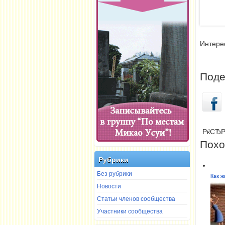
Интерес
Поде
РќСЂР
Похо
Рубрики
Без рубрики
Как ж
Новости
Статьи членов сообщества
Участники сообщества