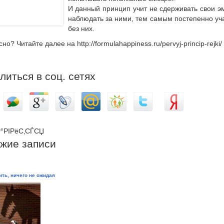
И данный принцип учит не сдерживать свои э
наблюдать за ними, тем самым постепенно уч
без них.
но? Читайте далее на http://formulahappiness.ru/pervyj-princip-rejki/
литься в соц. сетях
°РІРёС‚СЃСЏ
жие записи
ить, ничего не ожидая