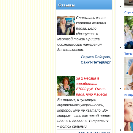
Отзывы
Страх
Сложилась ясная
картина ведения
блога. Дело
сдвинулось с
мёртвой точки! Пришла
осознанность намерения
деятельности.
Трудн
Лариса Бойцова,
Санкт-Петербург
За 2 месяца я
заработала –
27000 руб. Очень
рада, что я здесь!
Иници
Во-первых, я чувствую
внутреннюю уверенность,
которой мне не хватало. Во-
вторых – это как некий пинок:
идешь и делаешь. В-третьих
– поток сильный.