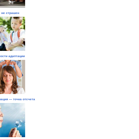
 не страшен
ости адаптации
ация — точка отсчета