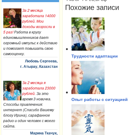
Похожие записи
За 2 месяца
заработала 14000
рублей. Мои
доходы возросли в
5 раз!
Работа в кругу
единомышленников дает
огромный импульс к действию
и помогает повышать свою
самооценку.
Трудности адаптации
Любовь Сергеева,
г. Атырау, Казахстан
За 2 месяца я
заработала 23000
рублей.
За это
время 3 новичка.
Опыт работы с ситуацией
Способы привлечения:
интернет (Спасибо Вашему
блогу Ирина), сарафанное
радио и один человек с моего
сайта.
Марина Ткачук,