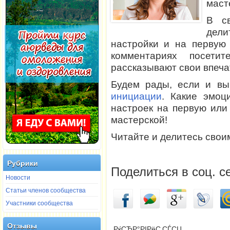
маст
В с
дели
настройки и на перву
комментариях посети
рассказывают свои впеча
Будем рады, если и вы
инициации
. Какие эмоц
настроек на первую или
мастерской!
Читайте и делитесь свои
Рубрики
Поделиться в соц. с
Новости
Статьи членов сообщества
Участники сообщества
Отзывы
РќСЂР°РІРёС‚СЃСЏ