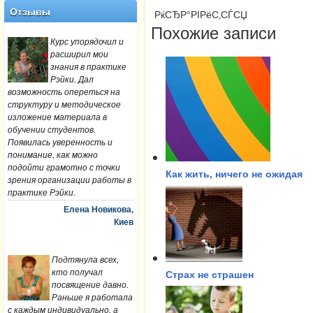
Отзывы
РќСЂР°РІРёС‚СЃСЏ
Похожие записи
Курс упорядочил и
расширил мои
знания в практике
Рэйки. Дал
возможность опереться на
структуру и методическое
изложение материала в
обучении студентов.
Появилась уверенность и
понимание, как можно
подойти грамотно с точки
Как жить, ничего не ожидая
зрения организации работы в
практике Рэйки.
Елена Новикова,
Киев
Подтянула всех,
кто получал
Страх не страшен
посвящение давно.
Раньше я работала
с каждым индивидуально, а