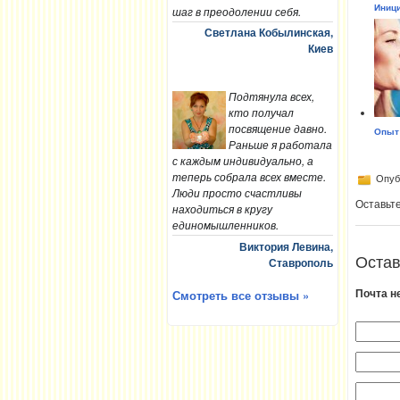
Иници
шаг в преодолении себя.
Светлана Кобылинская,
Киев
Подтянула всех,
кто получал
посвящение давно.
Опыт 
Раньше я работала
с каждым индивидуально, а
теперь собрала всех вместе.
Опубл
Люди просто счастливы
Оставьт
находиться в кругу
единомышленников.
Виктория Левина,
Остав
Ставрополь
Почта н
Смотреть все отзывы »