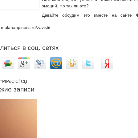
эмоций. Но так ли это?
Давайте обсудим это вместе на сайте 
ormulahappiness.ru/zavisti/
литься в соц. сетях
°РІРёС‚СЃСЏ
жие записи