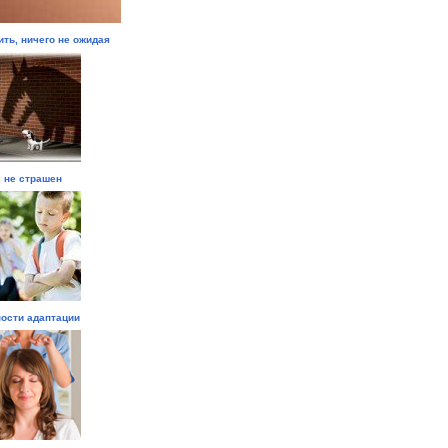
ить, ничего не ожидая
 не страшен
ости адаптации