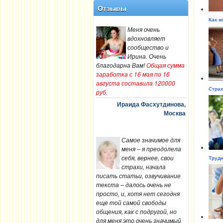
Отзывы
Как ж
Меня очень
вдохновляет
сообщество и
Ирина. Очень
благодарна Вам!
Общая сумма
заработка с 16 мая по 16
августа составила 120000
Страх
руб.
Ираида Фасхутдинова,
Москва
Самое значимое для
меня – я преодолела
себя, вернее, свои
Трудн
страхи, начала
писать статьи, озвучивание
текста – далось очень не
просто, и, хотя нет сегодня
еще той самой свободы
общения, как с подругой, но
для меня это очень значимый