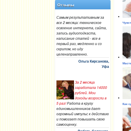
Отзывы
Самым результативным за
все 2 месяца: техническое
Чувст
освоение интернета, сайта,
запись аудиоподкаста,
написание статей - все в
первый раз, медленно и со
скрипом, но иду
целенаправленно.
Ольга Кирсанова,
Масте
Уфа
За 2 месяца
заработала 14000
рублей. Мои
доходы возросли в
5 раз!
Работа в кругу
Как с
единомышленников дает
огромный импульс к действию
и помогает повышать свою
самооценку.