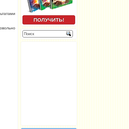
льтатами
довольно