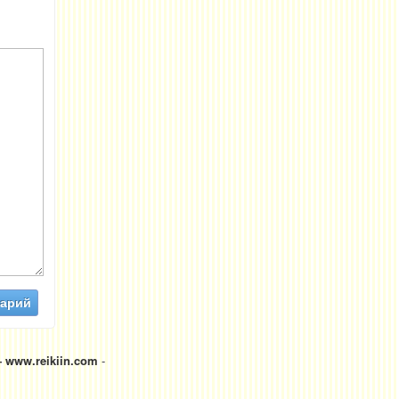
 www.reikiin.com
-