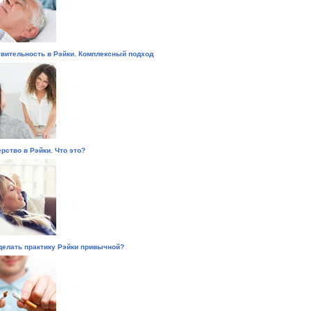
вительность в Рэйки. Комплексный подход
рство в Рэйки. Что это?
делать практику Рэйки привычной?