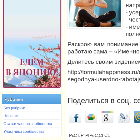
напр
- ус
- че
- им
полн
Раскрою вам понимание 
работаю сама – «Именно 
Делитесь своим видением
http://formulahappiness.ru/
segodnya-userdno-rabotaj
Поделиться в соц. с
Рубрики
Без рубрики
Новости
Статьи членов сообщества
Участники сообщества
РќСЂР°РІРёС‚СЃСЏ