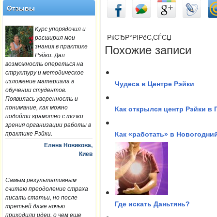
Отзывы
Курс упорядочил и
расширил мои
РќСЂР°РІРёС‚СЃСЏ
знания в практике
Похожие записи
Рэйки. Дал
возможность опереться на
структуру и методическое
изложение материала в
Чудеса в Центре Рэйки
обучении студентов.
Появилась уверенность и
понимание, как можно
Как открылся центр Рэйки в
подойти грамотно с точки
зрения организации работы в
практике Рэйки.
Как «работать» в Новогодни
Елена Новикова,
Киев
Самым результативным
считаю преодоление страха
писать статьи, но после
Где искать Даньтянь?
третьей даже ночью
приходили идеи, о чем еще