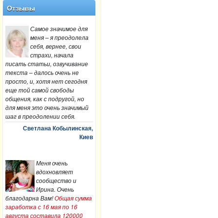
Отзывы
Самое значимое для
меня – я преодолела
себя, вернее, свои
страхи, начала
писать статьи, озвучивание
текста – далось очень не
просто, и, хотя нет сегодня
еще той самой свободы
общения, как с подругой, но
для меня это очень значимый
шаг в преодолении себя.
Светлана Кобылинская,
Киев
Меня очень
вдохновляет
сообщество и
Ирина. Очень
благодарна Вам!
Общая сумма
заработка с 16 мая по 16
августа составила 120000