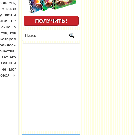
опасть,
то готов
у жизни
ятия, не
 лица, а
так, как
которая
ходилось
чества,
шает его
задачи и
 не мог
 себя и