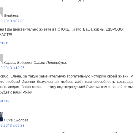
Svetlana
:
09.2013 в 07:30
на ! Вы действительно живете в ПОТОКЕ…и это, Ваша жизнь. ЗДОРОВО!
МАСТЕ!
етить
Лариса Бойцова, Санкт-Петербург
:
09.2013 в 12:25
сибо, Елена, за такую замечательную трогательную историю своей жизни. Р
то любовь! Именно безусловная любовь даёт нам способность сострада
жить людям. Ваша жизнь — тому подтверждение! Счастья вам и вашей семье
будет с нами Рэйки!
етить
Нина Снопова
:
09.2013 в 09:38