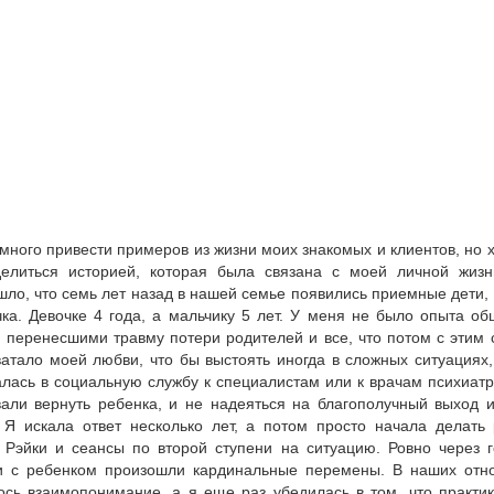
много привести примеров из жизни моих знакомых и клиентов, но 
елиться историей, которая была связана с моей личной жизн
шло, что семь лет назад в нашей семье появились приемные дети,
чка. Девочке 4 года, а мальчику 5 лет. У меня не было опыта о
, перенесшими травму потери родителей и все, что потом с этим 
ватало моей любви, что бы выстоять иногда в сложных ситуациях,
лась в социальную службу к специалистам или к врачам психиат
вали вернуть ребенка, и не надеяться на благополучный выход 
. Я искала ответ несколько лет, а потом просто начала делать
 Рэйки и сеансы по второй ступени на ситуацию. Ровно через г
и с ребенком произошли кардинальные перемены. В наших отн
ось взаимопонимание, а я еще раз убедилась в том, что практи