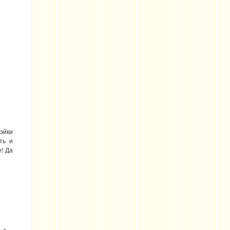
эйки
ть и
! Да