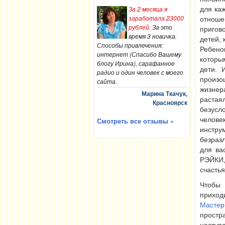
За 2 месяца я
для ка
заработала 23000
отноше
рублей.
За это
пригов
время 3 новичка.
детей,
Способы привлечения:
Ребенок
интернет (Спасибо Вашему
которы
блогу Ирина), сарафанное
дети. 
радио и один человек с моего
произ
сайта.
жизнер
Марина Ткачук,
растая
Красноярск
безусло
челов
Смотреть все отзывы »
инструм
безраз
для ва
РЭЙКИ,
счастья
Чтобы
приход
Мастер
простр