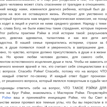
ждого человека может стать спасением от трагедии в отношениях
ний между нами, изменился диагноз ребенка, который был до 
ором на всю ее оставшуюся жизнь. Интернат для умственно о
 который прописала нам медико педагогическая комиссия, не пона
 ходит в лицей и учится не ниже среднего уровня. Наряду с теми
м, слава Богу, не были известны такие страдания, которые перен
Итог работы практики Рэйки в этой истории такой: разусыновл
ошло, девочка адекватна, талантлива и как все дети ак
адостна. В нашей семье прекратились истерики, страхи за 
ли, в душе появился покой и уверенность в завтрашнем дне. 
вно, то чувство, которое должно присутствовать в душе и в жизни
ека. Но кроме любви человек должен, для самого себя, 
ентом естественного исцеления души и тела. Чтобы не зависеть от
личного мнения врачей и тех, кто считает себя специалистами в
с вопросе. Спасибо Рэйки! Спасибо, потому что на вопрос ЧТ
 каждый ответит по-своему. И каждый ответ будет пронизан
, от решенного вопроса, который являлся поворотным в судьбе чел
 однажды ответить себе на вопрос, ЧТО ТАКОЕ РЭЙКИ ДЛ
ите на Круг Рэйки, знакомьтесь с Мастером Рэйки. Почувствуйт
 Рэйки
ваш и принимайте инициацию Рэйки, что бы Свет 
анстве жизни проявил все темные углы, что бы вы перестали в 