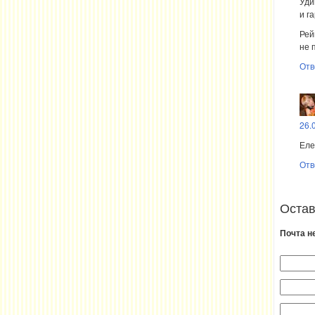
Уди
и г
Рей
не 
Отв
26.
Еле
Отв
Остав
Почта н