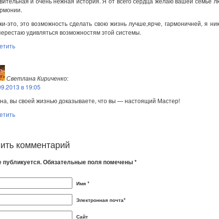
вительная и очень нежная история. Я от всего сердца желаю вашей семье л
армонии.
ки-это, это возможность сделать свою жизнь лучше,ярче, гармоничней, я ник
перестаю удивляться возможностям этой системы.
етить
Светлана Кириченко
:
09.2013 в 19:05
на, вы своей жизнью доказываете, что вы — настоящий Мастер!
етить
ить комментарий
е публикуется. Обязательные поля помечены *
Имя *
Электронная почта*
Сайт