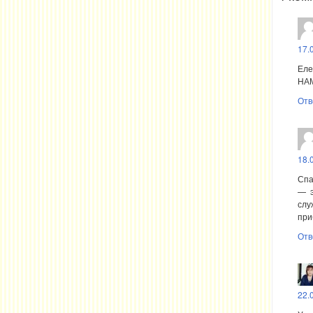
17.
Еле
НА
Отв
18.
Спа
— э
слу
при
Отв
22.