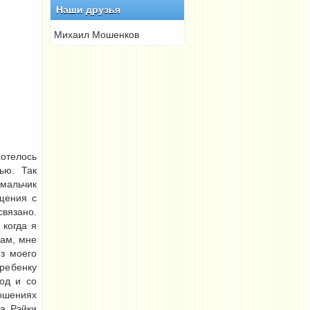
Наши друзья
Михаил Мошенков
хотелось
ью. Так
 мальчик
бщения с
связано.
 когда я
рам, мне
из моего
 ребенку
од и со
ошениях
ка Рэйки