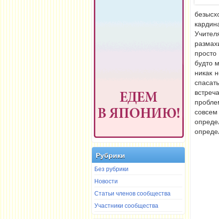
безысхо
кардин
Учител
размах
просто 
будто м
никак 
спасат
встреч
пробле
совсем
опред
определ
Рубрики
Без рубрики
Новости
Статьи членов сообщества
Участники сообщества