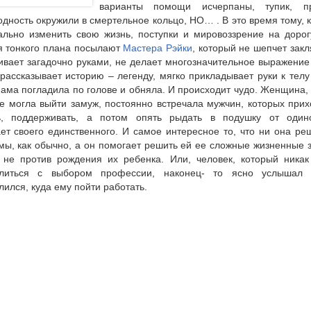
варианты помощи исчерпаны, тупик, пр
дность окружили в смертельное кольцо, НО… . В это время тому, к
ально изменить свою жизнь, поступки и мировоззрение на дорог
я тонкого плана посылают
Мастера Рэйки
, который не шепчет закл
ивает загадочно руками, не делает многозначительное выражение
рассказывает историю – легенду, мягко прикладывает руки к телу 
ама погладила по голове и обняла. И происходит чудо.
Женщина, 
не могла выйти замуж, постоянно встречала мужчин, которых при
ь, поддерживать, а потом опять рыдать в подушку от одино
ает своего единственного. И самое интересное то, что ни она ре
мы, как обычно, а он помогает решить ей ее сложные жизненные 
 не против рождения их ребенка. Или, человек, который никак
елиться с выбором профессии, наконец- то ясно услышал
ился, куда ему пойти работать.