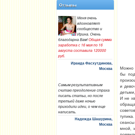
Отзывы
Меня очень
вдохновляет
сообщество и
Ирина. Очень
благодарна Вам!
Общая сумма
заработка с 16 мая по 16
августа составила 120000
руб.
Ираида Фасхутдинова,
Москва
Можно 
бы под
произо
Самым результативным
и дево
считаю преодоление страха
детьми
писать статьи, но после
И не х
третьей даже ночью
обраща
приходили идеи, о чем еще
совето
написать.
тупика
Надежда Шашурина,
сеансы
Москва
мной, 
появил