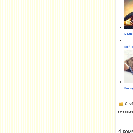
Волше
Мой о
Как с
Опубл
Оставьт
4 ком