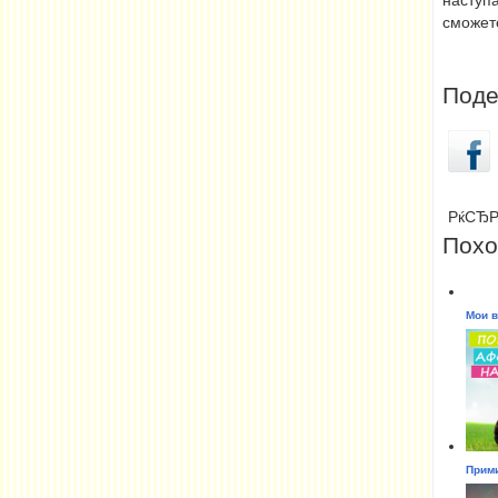
наступ
сможете
Поде
РќСЂР
Похо
Мои в
Прими