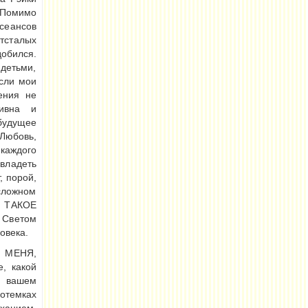
. Помимо
сеансов
тсталых
добился.
 детьми,
если мои
ения не
тивна и
будущее
Любовь,
 каждого
владеть
, порой,
 сложном
О ТАКОЕ
 Светом
овека.
Я МЕНЯ,
е, какой
в вашем
потемках