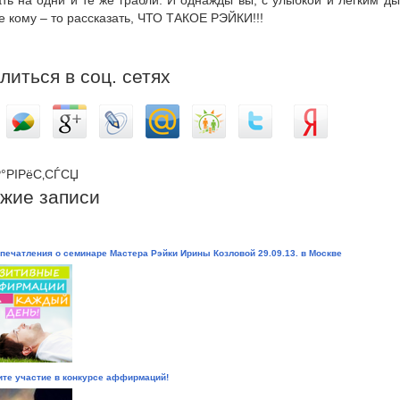
ать на одни и те же грабли. И однажды вы, с улыбкой и легким д
 кому – то рассказать, ЧТО ТАКОЕ РЭЙКИ!!!
литься в соц. сетях
°РІРёС‚СЃСЏ
жие записи
печатления о семинаре Мастера Рэйки Ирины Козловой 29.09.13. в Москве
те участие в конкурсе аффирмаций!