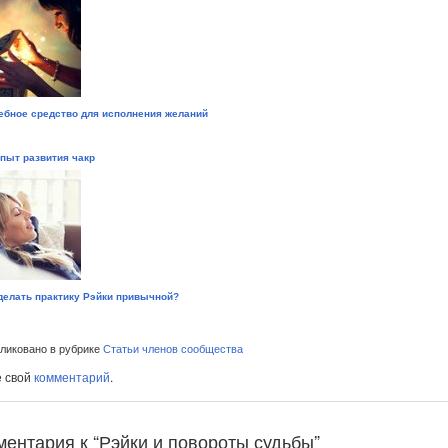
бное средство для исполнения желаний
пыт развития чакр
делать практику Рэйки привычной?
иковано в рубрике
Статьи членов сообщества
е свой
комментарий
.
ментария к “Рэйки и повороты судьбы”