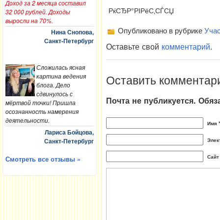
Доход за 2 месяца составил
РќСЂР°РІРёС‚СЃСЏ
32 000 рублей. Доходы
выросли на 70%.
Опубликовано в рубрике
Учас
Нина Снопова,
Санкт-Петербург
Оставьте свой
комментарий
.
Сложилась ясная
Оставить комментар
картина ведения
блога. Дело
сдвинулось с
Почта не публикуется. Обя
мёртвой точки! Пришла
осознанность намерения
деятельности.
Имя 
Лариса Бойцова,
Элек
Санкт-Петербург
Сайт
Смотреть все отзывы »