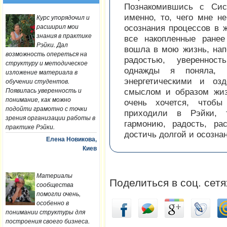
Познакомившись с Сис
именно, то, чего мне не
Курс упорядочил и
расширил мои
осознания процессов в ж
знания в практике
все накопленные ранее
Рэйки. Дал
вошла в мою жизнь, нап
возможность опереться на
радостью, увереннос
структуру и методическое
однажды я поняла, 
изложение материала в
энергетическими и озд
обучении студентов.
Появилась уверенность и
смыслом и образом жиз
понимание, как можно
очень хочется, что
подойти грамотно с точки
приходили в Рэйки, 
зрения организации работы в
гармонию, радость, ра
практике Рэйки.
достичь долгой и осозна
Елена Новикова,
Киев
Материалы
Поделиться в соц. сетя
сообщества
помогли очень,
особенно в
понимании структуры для
построения своего бизнеса.