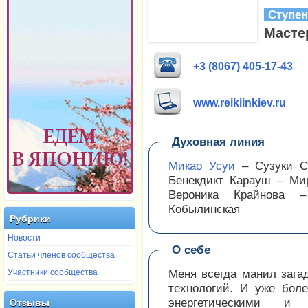
Ступе
Масте
+3 (8067) 405-17-43
www.reikiinkiev.ru
Духовная линия
Микао Усуи
– Сузуки Са
Бенекдикт Карауш – Ми
Вероника Крайнова 
Кобылинская
Рубрики
Новости
О себе
Статьи членов сообщества
Участники сообщества
Меня всегда манил заг
технологий. И уже бол
энергетическими и 
Отзывы