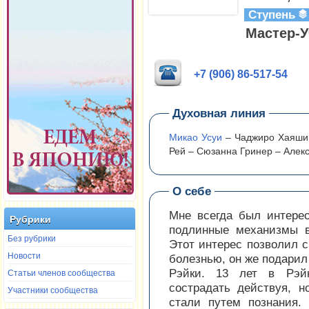
Ступень
Мастер-У
+7 (906) 86-517-54
Духовная линия
Микао Усуи
– Чаджиро Хаяши 
Рей – Сюзанна Гринер – Але
О себе
Мне всегда был интерес
Рубрики
подлинные механизмы в
Без рубрики
Этот интерес позволил с
Новости
болезнью, он же подарил
Рэйки. 13 лет в Рэй
Статьи членов сообщества
сострадать действуя, н
Участники сообщества
стали путем познания.