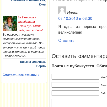
Светлана Кобылинская,
Киев
Ирина
:
За 2 месяца я
08.10.2013 в 08:30
заработала –
Я одна из первых прош
27000 руб. Очень
рада, что я здесь!
великолепен!
Во-первых, я чувствую
внутреннюю уверенность,
Ответить
которой мне не хватало. Во-
вторых – это как некий пинок:
идешь и делаешь. В-третьих
Оставить комментар
– поток сильный.
Татьяна Ильиных,
Почта не публикуется. Обя
Пермь
Смотреть все отзывы »
Имя 
Элек
Сайт