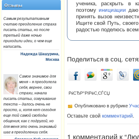
ученика, раскрыть в к
Отзывы
поэтому
инициации
даю 
принять вызов неизвест
Самым результативным
Ищите свой Путь, своего
считаю преодоление страха
радостью поделюсь всем
писать статьи, но после
третьей даже ночью
приходили идеи, о чем еще
написать.
Надежда Шашурина,
Поделиться в соц. сетя
Москва
Самое значимое для
меня – я преодолела
себя, вернее, свои
страхи, начала
РќСЂР°РІРёС‚СЃСЏ
писать статьи, озвучивание
текста – далось очень не
Опубликовано в рубрике
Учас
просто, и, хотя нет сегодня
Оставьте свой
комментарий
.
еще той самой свободы
общения, как с подругой, но
для меня это очень значимый
шаг в преодолении себя.
1 комментарий к “Лю