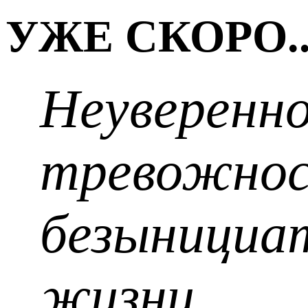
УЖЕ СКОРО..
Неуверенно
тревожнос
безынициат
жизни.