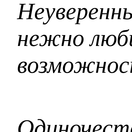
Неуверенны
нежно люб
возможнос
Одиночеств