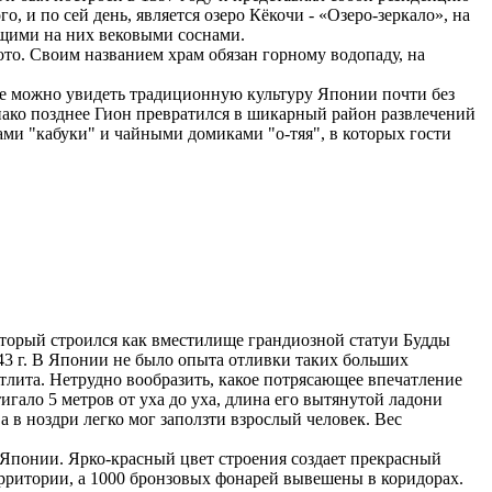
о, и по сей день, является озеро Кёкочи - «Озеро-зеркало», на
ущими на них вековыми соснами.
то. Своим названием храм обязан горному водопаду, на
где можно увидеть традиционную культуру Японии почти без
ако позднее Гион превратился в шикарный район развлечений
ами "кабуки" и чайными домиками "о-тяя", в которых гости
оторый строился как вместилище грандиозной статуи Будды
743 г. В Японии не было опыта отливки таких больших
 отлита. Нетрудно вообразить, какое потрясающее впечатление
гало 5 метров от уха до уха, длина его вытянутой ладони
а в ноздри легко мог заползти взрослый человек. Вес
Японии. Ярко-красный цвет строения создает прекрасный
рритории, а 1000 бронзовых фонарей вывешены в коридорах.