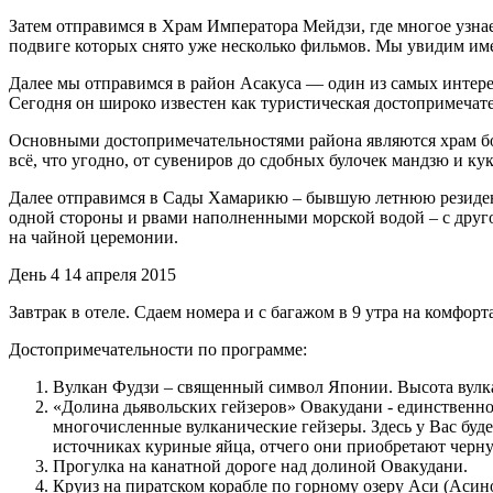
Затем отправимся в Храм Императора Мейдзи, где многое узнае
подвиге которых снято уже несколько фильмов. Мы увидим имен
Далее мы отправимся в район Асакуса — один из самых интере
Сегодня он широко известен как туристическая достопримечате
Основными достопримечательностями района являются храм бог
всё, что угодно, от сувениров до сдобных булочек мандзю и к
Далее отправимся в Сады Хамарикю – бывшую летнюю резиденц
одной стороны и рвами наполненными морской водой – с друго
на чайной церемонии.
День 4
14 апреля 2015
Завтрак в отеле. Сдаем номера и с багажом в 9 утра на комфо
Достопримечательности по программе:
Вулкан Фудзи – священный символ Японии. Высота вулкан
«Долина дьявольских гейзеров» Овакудани - единственно
многочисленные вулканические гейзеры. Здесь у Вас бу
источниках куриные яйца, отчего они приобретают черную
Прогулка на канатной дороге над долиной Овакудани.
Круиз на пиратском корабле по горному озеру Аси (Асин