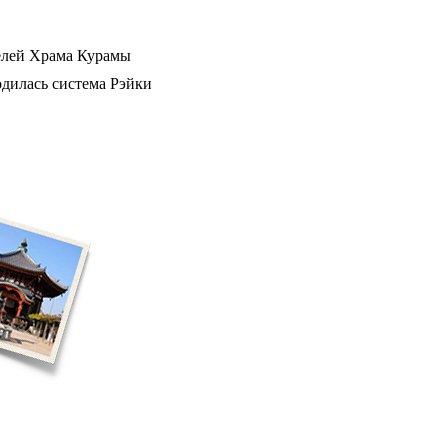
телей Храма Курамы
одилась система Рэйки