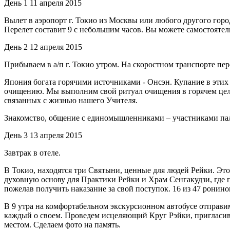
День 1
11 апреля 2015
Вылет в аэропорт г. Токио из Москвы или любого другого горо
Перелет составит 9 с небольшим часов. Вы можете самостоятельн
День 2
12 апреля 2015
Прибываем в а/п г. Токио утром. На скоростном транспорте пер
Япония богата горячими источниками - Онсэн. Купание в этих
очищению. Мы выполним свой ритуал очищения в горячем целе
связанных с жизнью нашего Учителя.
Знакомство, общение с единомышленниками – участниками па
День 3
13 апреля 2015
Завтрак в отеле.
В Токио, находятся три Святыни, ценные для людей Рейки. Эт
духовную основу для Практики Рейки и Храм Сенгакудзи, где п
пожелав получить наказание за свой поступок. 16 из 47 ронин
В 9 утра на комфортабельном экскурсионном автобусе отправ
каждый о своем. Проведем исцеляющий Круг Рэйки, пригласив 
местом. Сделаем фото на память.