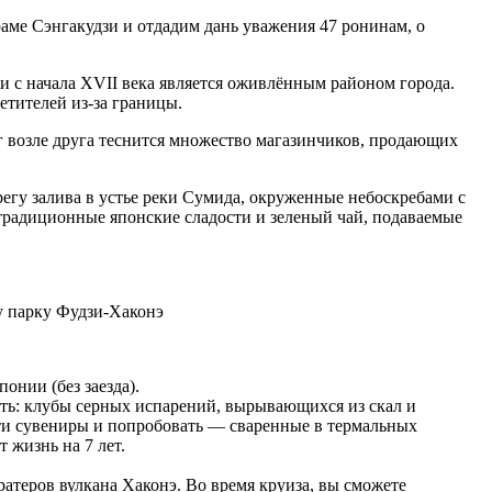
аме Сэнгакудзи и отдадим дань уважения 47 ронинам, о
и с начала XVII века является оживлённым районом города.
етителей из-за границы.
г возле друга теснится множество магазинчиков, продающих
гу залива в устье реки Сумида, окруженные небоскребами с
традиционные японские сладости и зеленый чай, подаваемые
му парку Фудзи-Хаконэ
нии (без заезда).
сть: клубы серных испарений, вырывающихся из скал и
сти сувениры и попробовать — сваренные в термальных
 жизнь на 7 лет.
атеров вулкана Хаконэ. Во время круиза, вы сможете