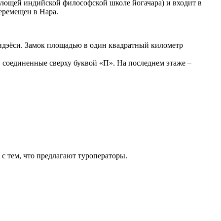
вующей индийской философской школе йогачара) и входит в
еремещен в Нара.
Хидэёси. Замок площадью в один квадратный километр
, соединенные сверху буквой «П». На последнем этаже –
с тем, что предлагают туроператоры.