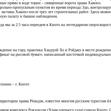
нные прямо в воде тории – священные ворота храма Хаконэ.
трольно-пропускным пунктом во время периода Эдо, контролиру
 заставы Хаконэ после трех лет строительных работ. Здесь можн
мную палату и башню наблюдения.
да мы за 2.5 часа переедем в Киото на легендарном сверхскорос
хождение на гору, практика Хацурэй Хо и Рэйджу в месте рожде
фикат на рисовой бумаге, написанный кисточкой индивидуально
понии – г. Киото
рритории храма Рёандзи, известен многим русским туристам бл
амом комплекса Рокуондзи (Храм оленьего сада) города Киото. 