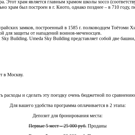
а. Этот храм является главным храмом школы хоссо (соответст
 храм был построен в г. Киото, однако позднее – в 710 году, п
урайских замков, построенный в 1585 г. полководцем Тоётоми 
ой для защиты от нападений воинов-меченосцев.
ky Building. Umeda Sky Building представляет собой две башни
т в Москву.
ть расходы и
сделать эту поездку очень бюджетной
по сравнению 
Для вашего удобства программа оплачивается в 2 этапа:
Депозит для бронирования места:
Первые 5 мест – 25 000 руб.
Проданы