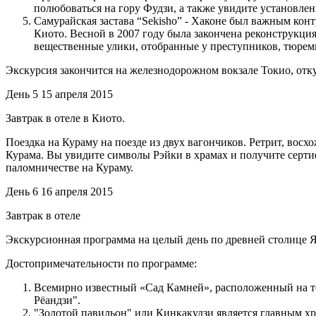
полюбоваться на гору Фудзи, а также увидите установле
Самурайская застава “Sekisho” - Хаконе был важным кон
Киото. Весной в 2007 году была закончена реконструкция
вещественные улики, отобранные у преступников, тюре
Экскурсия закончится на железнодорожном вокзале Токио, отку
День 5
15 апреля 2015
Завтрак в отеле в Киото.
Поездка на Кураму на поезде из двух вагончиков. Ретрит, вос
Курама. Вы увидите символы Рэйки в храмах и получите серти
паломничестве на Кураму.
День 6
16 апреля 2015
Завтрак в отеле
Экскурсионная программа на целый день по древней столице Я
Достопримечательности по программе:
Всемирно известный «Сад Камней», расположенный на те
Рёандзи".
"Золотой павильон" или Кинкакудзи является главным хр