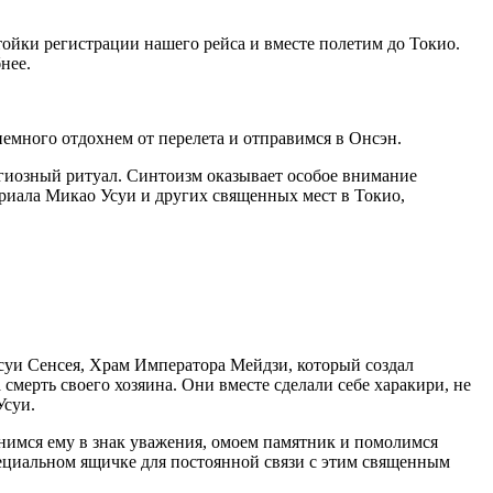
тойки регистрации нашего рейса и вместе полетим до Токио.
нее.
 немного отдохнем от перелета и отправимся в Онсэн.
игиозный ритуал. Синтоизм оказывает особое внимание
риала Микао Усуи и других священных мест в Токио,
суи Сенсея, Храм Императора Мейдзи, который создал
смерть своего хозяина. Они вместе сделали себе харакири, не
Усуи.
нимся ему в знак уважения, омоем памятник и помолимся
пециальном ящичке для постоянной связи с этим священным