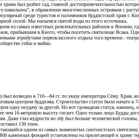
ии храма был разбит сад, главной достопримечательностью которог
го павильона", в обрамлении многочисленных островков с раст
пулярный среди туристов и паломников буддистский храм г. Кио
ворной силой. Мы напьемся святой воды из этого источника.
одним из самых известных развлекательных районов в Японии, 
ов, прибывшим в Киото, чтобы посетить святилище Ясака. Одн
лемыми атрибутами первоклассного отдыха того времени - театр
 обществе гейш и майко.
был возведен в 710—84 гг. по указу императора Сёму. Храм, к
ьтовым центром буддизма. Строительство статуи было начато в 
ерпя одну неудачу за другой. Но вот громадная статуя, наконец,
е чем 16-метровую высоту гигант. Одно только лицо Будды дости
рам. Даже глаз мудрости во лбу был больше человеческой головы, 
составил 130 тонн.
читающийся одним из самых знаменитых синтоистских святилищ 
1800 каменных фонарей установлены на прилегающей к храму те