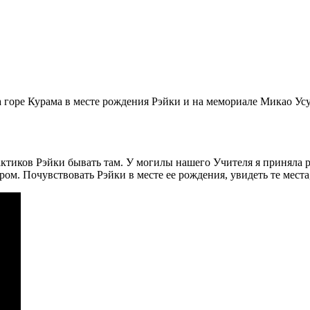
оре Курама в месте рождения Рэйки и на мемориале Микао Усуи 
рактиков Рэйки бывать там. У могилы нашего Учителя я приняла 
ом. Почувствовать Рэйки в месте ее рождения, увидеть те мест