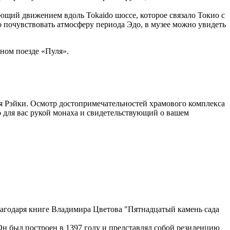
ющий движением вдоль Tokaido шоссе, которое связало Токио с
о почувствовать атмосферу периода Эдо, в музее можно увидеть
тном поезде «Пуля».
ния Рэйки. Осмотр достопримечательностей храмового комплекса
 для вас рукой монаха и свидетельствующий о вашем
агодаря книге Владимира Цветова "Пятнадцатый камень сада
Он был построен в 1397 году и представлял собой резиденцию