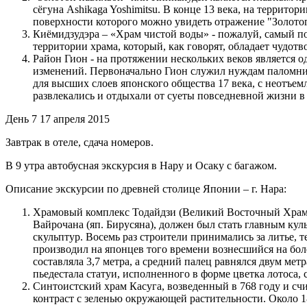
сёгуна Ashikaga Yoshimitsu. В конце 13 века, на территор
поверхности которого можно увидеть отражение "Золото
Киёмидзудэра – «Храм чистой воды» - пожалуй, самый по
территории храма, который, как говорят, обладает чудот
Район Гион - на протяжении нескольких веков является 
изменений. Первоначально Гион служил нуждам паломник
для высших слоев японского общества 17 века, с неотъем
развлекались и отдыхали от суеты повседневной жизни в
День 7
17 апреля 2015
Завтрак в отеле, сдача номеров.
В 9 утра автобусная экскурсия в Нару и Осаку с багажом.
Описание экскурсии по древней столице Японии – г. Нара:
Храмовый комплекс Тодайдзи (Великий Восточный Храм) 
Вайрочана (яп. Бирусяна), должен был стать главным кул
скульптур. Восемь раз строители принимались за литье, т
производил на японцев того времени вознесшийся на боле
составляла 3,7 метра, а средний палец равнялся двум мет
пьедестала статуи, исполненного в форме цветка лотоса, 
Синтоистский храм Касуга, возведенный в 768 году и с
контраст с зеленью окружающей растительности. Около 