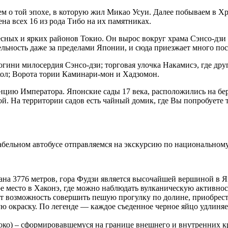
м о той эпохе, в которую жил Микао Усуи. Далее побываем в Хр
а всех 16 из рода Тибо на их памятниках.
сных и ярких районов Токио. Он вырос вокруг храма Сэнсо-дзи 
льность даже за пределами Японии, и сюда приезжает много пос
ини милосердия Сэнсо-дзи; торговая улочка Накамисэ, где дру
укол; Ворота тории Каминари-мон и Хадзомон.
ию Императора. Японские сады 17 века, расположились на бере
й. На территории садов есть чайный домик, где Вы попробуете 
ртабельном автобусе отправляемся на экскурсию по национально
а 3776 метров, гора Фудзи является высочайшей вершиной в Япо
е место в Хаконэ, где можно наблюдать вулканическую активно
дет возможность совершить пешую прогулку по долине, приобре
 окраску. По легенде — каждое съеденное черное яйцо удлиняет
око) – сформировавшемуся на границе внешнего и внутренних кр