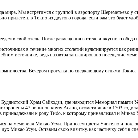
да мира. Мы встретимся с группой в аэропорту Шереметьево у с
о прилететь в Токио из другого города, если вам это будет удоб
еедем в свой отель. После размещения в отеле и вкусного обеда
 источниках в течение многих столетий культивируется как рел
бном источнике, ведь назавтра запланировано посещение мемо
ломничества. Вечером прогулка по сверкающему огнями Токио.
о Буддистский Храм Сайходзи, где находится Мемориал памяти У
охоронены 47 ронинов князя Асано, отомстившие в 1703 году за 
ов принадлежали к роду Тибо, к которому принадлежал и Микао 
имся на мемориал Микао Усуи. Принесем цветы Учителю и покло
дух Микао Усуи. Оставим свою визитку, как частичку себя в с